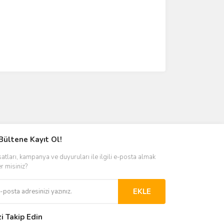
Bültene Kayıt Ol!
satları, kampanya ve duyuruları ile ilgili e-posta almak
er misiniz?
EKLE
zi Takip Edin