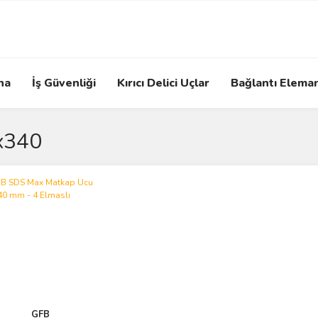
na
İş Güvenliği
Kırıcı Delici Uçlar
Bağlantı Eleman
x340
GFB