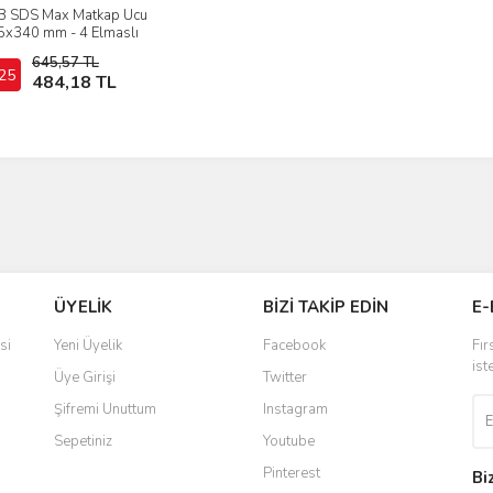
B SDS Max Matkap Ucu
İncele
5x340 mm - 4 Elmaslı
645,57 TL
25
Sepete Ekle
484,18 TL
ÜYELİK
BİZİ TAKİP EDİN
E-
si
Yeni Üyelik
Facebook
Fır
ist
Üye Girişi
Twitter
Şifremi Unuttum
Instagram
Sepetiniz
Youtube
Pinterest
Bi