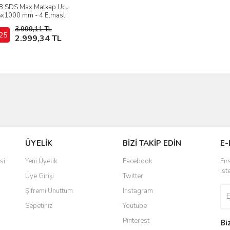
B SDS Max Matkap Ucu
İncele
x1000 mm - 4 Elmaslı
3.999,11 TL
25
Sepete Ekle
2.999,34 TL
ÜYELİK
BİZİ TAKİP EDİN
E-
si
Yeni Üyelik
Facebook
Fır
ist
Üye Girişi
Twitter
Şifremi Unuttum
Instagram
Sepetiniz
Youtube
Pinterest
Bi