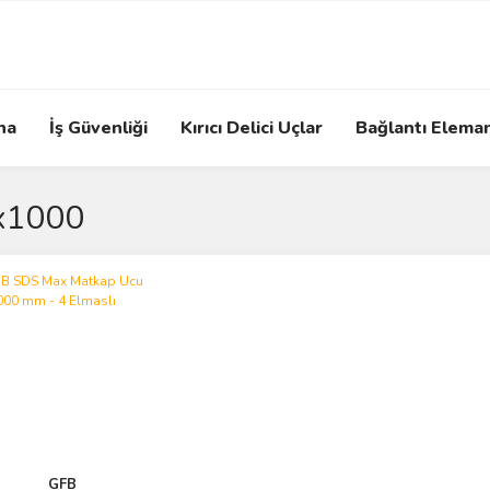
na
İş Güvenliği
Kırıcı Delici Uçlar
Bağlantı Eleman
x1000
GFB