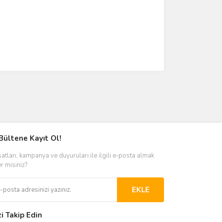
Bültene Kayıt Ol!
satları, kampanya ve duyuruları ile ilgili e-posta almak
er misiniz?
EKLE
zi Takip Edin