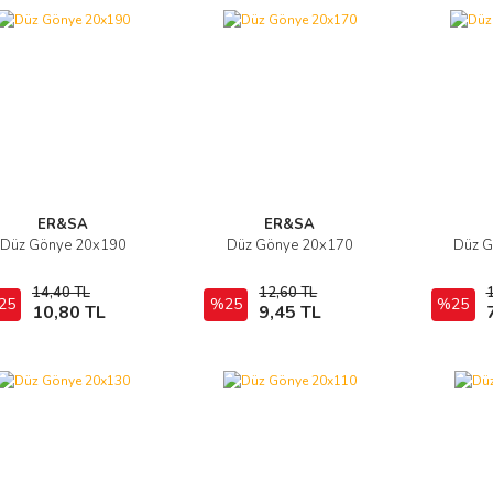
ER&SA
ER&SA
Düz Gönye 20x190
Düz Gönye 20x170
Düz 
İncele
İncele
14,40 TL
12,60 TL
25
Sepete Ekle
%25
Sepete Ekle
%25
10,80 TL
9,45 TL