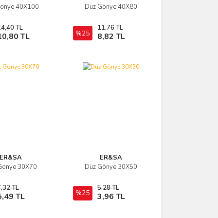
önye 40X100
Düz Gönye 40X80
İncele
İncele
14,40 TL
11,76 TL
Sepete Ekle
%25
Sepete Ekle
10,80 TL
8,82 TL
ER&SA
ER&SA
Gönye 30X70
Düz Gönye 30X50
İncele
İncele
,32 TL
5,28 TL
Sepete Ekle
%25
Sepete Ekle
5,49 TL
3,96 TL