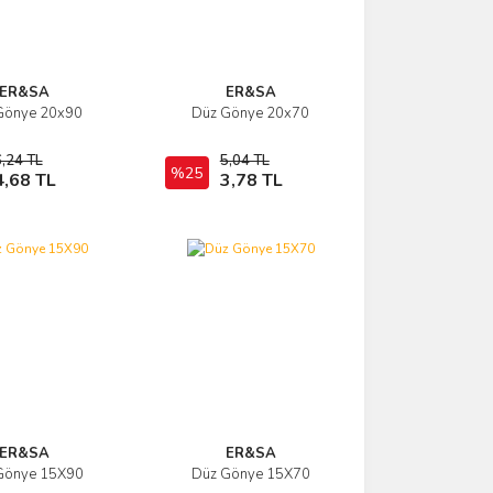
ER&SA
ER&SA
Gönye 20x90
Düz Gönye 20x70
İncele
İncele
,24 TL
5,04 TL
Sepete Ekle
%25
Sepete Ekle
4,68 TL
3,78 TL
ER&SA
ER&SA
Gönye 15X90
Düz Gönye 15X70
İncele
İncele