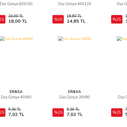
Düz Gönye 60X100
Düz Gönye 40X120
Düz G
İncele
İncele
24,00 TL
19,80 TL
25
Sepete Ekle
%25
Sepete Ekle
%25
18,00 TL
14,85 TL
ER&SA
ER&SA
Düz Gönye 40X60
Düz Gönye 30X90
Düz 
İncele
İncele
9,36 TL
9,36 TL
7
25
Sepete Ekle
%25
Sepete Ekle
%25
7,02 TL
7,02 TL