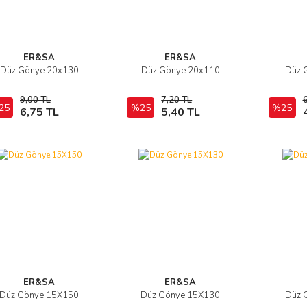
ER&SA
ER&SA
Düz Gönye 20x130
Düz Gönye 20x110
Düz 
İncele
İncele
9,00 TL
7,20 TL
6
25
Sepete Ekle
%25
Sepete Ekle
%25
6,75 TL
5,40 TL
ER&SA
ER&SA
Düz Gönye 15X150
Düz Gönye 15X130
Düz 
İncele
İncele