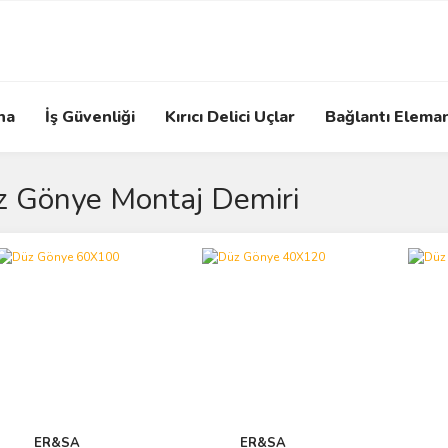
na
İş Güvenliği
Kırıcı Delici Uçlar
Bağlantı Eleman
 Gönye Montaj Demiri
ER&SA
ER&SA