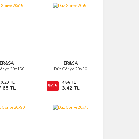
ER&SA
ER&SA
Gönye 20x150
Düz Gönye 20x50
İncele
İncele
10,20 TL
4,56 TL
Sepete Ekle
%25
Sepete Ekle
7,65 TL
3,42 TL