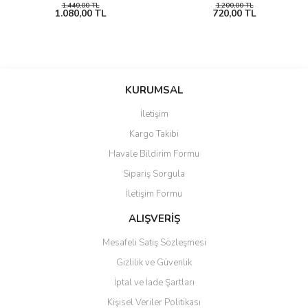
1.440,00 TL
1.200,00 TL
1.080,00 TL
720,00 TL
KURUMSAL
İletişim
Kargo Takibi
Havale Bildirim Formu
Sipariş Sorgula
İletişim Formu
ALIŞVERİŞ
Mesafeli Satış Sözleşmesi
Gizlilik ve Güvenlik
İptal ve İade Şartları
Kişisel Veriler Politikası