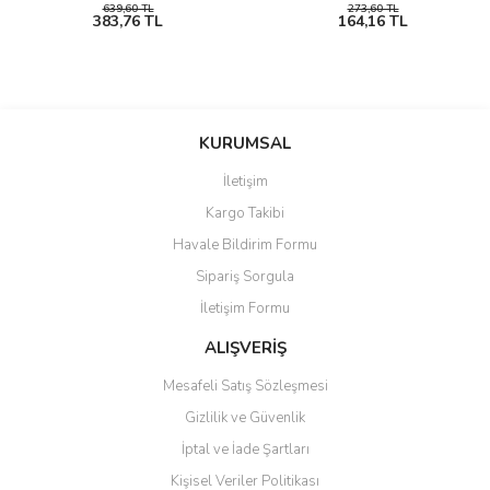
639,60 TL
273,60 TL
383,76 TL
164,16 TL
KURUMSAL
İletişim
Kargo Takibi
Havale Bildirim Formu
Sipariş Sorgula
İletişim Formu
ALIŞVERİŞ
Mesafeli Satış Sözleşmesi
Gizlilik ve Güvenlik
İptal ve İade Şartları
Kişisel Veriler Politikası