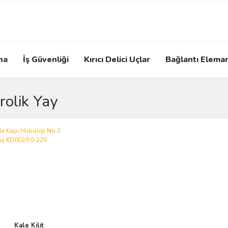
na
İş Güvenliği
Kırıcı Delici Uçlar
Bağlantı Eleman
rolik Yay
Kale Kilit