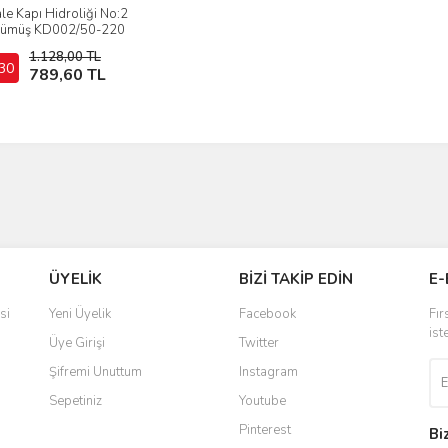
le Kapı Hidroliği No:2
İncele
ümüş KD002/50-220
1.128,00 TL
30
Sepete Ekle
789,60 TL
ÜYELİK
BİZİ TAKİP EDİN
E-
si
Yeni Üyelik
Facebook
Fır
ist
Üye Girişi
Twitter
Şifremi Unuttum
Instagram
Sepetiniz
Youtube
Pinterest
Bi