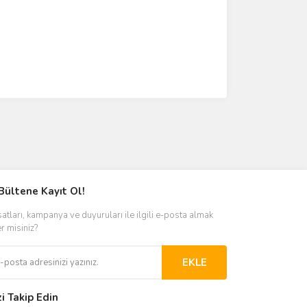
Bültene Kayıt Ol!
satları, kampanya ve duyuruları ile ilgili e-posta almak
er misiniz?
EKLE
zi Takip Edin