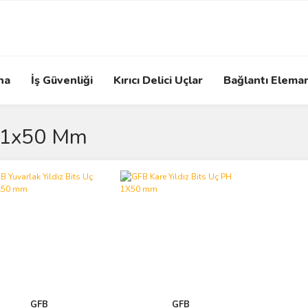
na
İş Güvenliği
Kırıcı Delici Uçlar
Bağlantı Eleman
 1x50 Mm
GFB
GFB