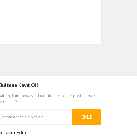
Bültene Kayıt Ol!
satları, kampanya ve duyuruları ile ilgili e-posta almak
er misiniz?
EKLE
zi Takip Edin