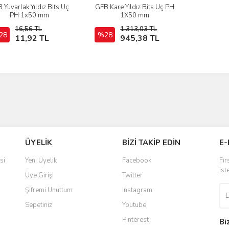
 Yuvarlak Yıldız Bits Uç
GFB Kare Yıldız Bits Uç PH
İncele
İncele
PH 1x50 mm
1X50 mm
16,56 TL
1.313,03 TL
28
Sepete Ekle
%28
Sepete Ekle
11,92 TL
945,38 TL
ÜYELİK
BİZİ TAKİP EDİN
E-
si
Yeni Üyelik
Facebook
Fır
ist
Üye Girişi
Twitter
Şifremi Unuttum
Instagram
Sepetiniz
Youtube
Pinterest
Bi