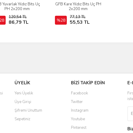
 Yuvarlak Yıldız Bits Uç
GFB Kare Yıldız Bits Uç PH
İncele
İncele
PH 2x200 mm
2x200 mm
120,54 TL
77,13 TL
28
Sepete Ekle
%28
Sepete Ekle
86,79 TL
55,53 TL
ÜYELİK
BİZİ TAKİP EDİN
E-
si
Yeni Üyelik
Facebook
Fır
ist
Üye Girişi
Twitter
Şifremi Unuttum
Instagram
Sepetiniz
Youtube
Pinterest
Bi