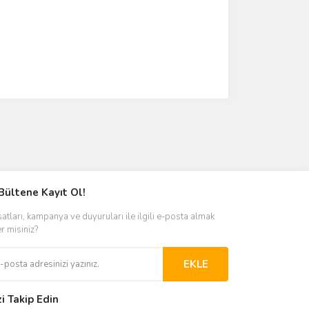
Bültene Kayıt Ol!
satları, kampanya ve duyuruları ile ilgili e-posta almak
er misiniz?
EKLE
zi Takip Edin