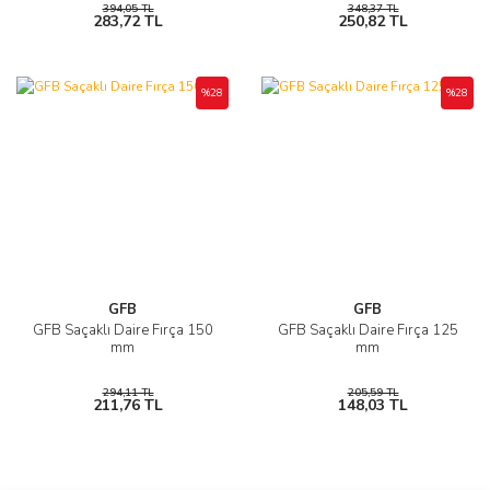
394,05 TL
348,37 TL
283,72 TL
250,82 TL
%28
%28
GFB
GFB
GFB Saçaklı Daire Fırça 150
GFB Saçaklı Daire Fırça 125
mm
mm
294,11 TL
205,59 TL
211,76 TL
148,03 TL