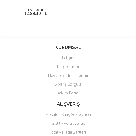
1.599,06 TL
1.199,30 TL
KURUMSAL
İletişim
Kargo Takibi
Havale Bildirim Formu
Sipariş Sorgula
İletişim Formu
ALIŞVERİŞ
Mesafeli Satış Sözleşmesi
Gizlilik ve Güvenlik
İptal ve İade Şartları