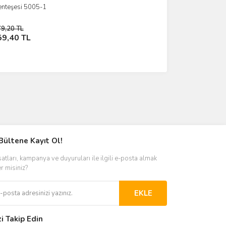
enteşesi 5005-1
İncele
79,20 TL
Sepete Ekle
59,40 TL
Bültene Kayıt Ol!
satları, kampanya ve duyuruları ile ilgili e-posta almak
er misiniz?
EKLE
zi Takip Edin