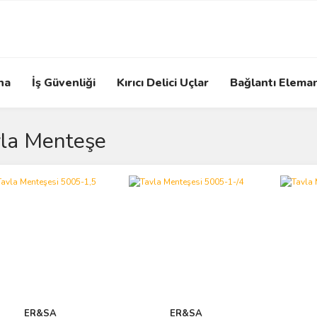
na
İş Güvenliği
Kırıcı Delici Uçlar
Bağlantı Eleman
la Menteşe
ER&SA
ER&SA