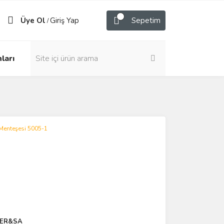
Üye Ol
Giriş Yap
Sepetim
/
ları
ER&SA