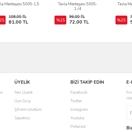
vla Menteşesi 5005-1,5
Tavla Menteşesi 5005-
Tavla M
İncele
İncele
1-/4
108,00 TL
96,00 TL
25
Sepete Ekle
%25
Sepete Ekle
%25
81,00 TL
72,00 TL
ÜYELİK
BİZİ TAKİP EDİN
E-
si
Yeni Üyelik
Facebook
Fır
ist
Üye Girişi
Twitter
Şifremi Unuttum
Instagram
Sepetiniz
Youtube
Pinterest
Bi