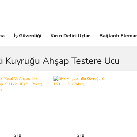
na
İş Güvenliği
Kırıcı Delici Uçlar
Bağlantı Eleman
ki Kuyruğu Ahşap Testere Ucu
GFB
GFB