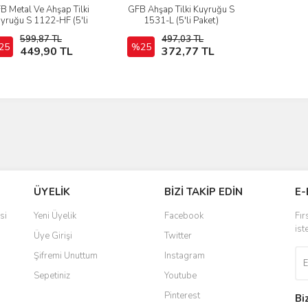
B Metal Ve Ahşap Tilki
GFB Ahşap Tilki Kuyruğu S
İncele
İncele
yruğu S 1122-HF (5'li
1531-L (5'li Paket)
Paket) 225 mm
599,87 TL
497,03 TL
25
Sepete Ekle
%25
Sepete Ekle
449,90 TL
372,77 TL
ÜYELİK
BİZİ TAKİP EDİN
E-
si
Yeni Üyelik
Facebook
Fır
ist
Üye Girişi
Twitter
Şifremi Unuttum
Instagram
Sepetiniz
Youtube
Pinterest
Bi