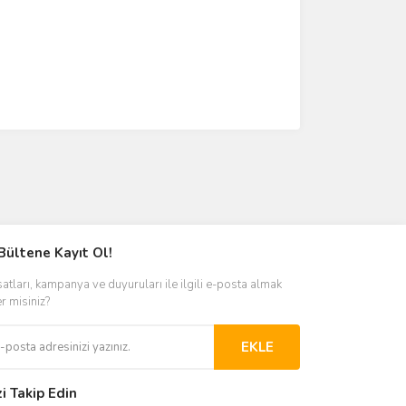
Bültene Kayıt Ol!
satları, kampanya ve duyuruları ile ilgili e-posta almak
er misiniz?
EKLE
zi Takip Edin