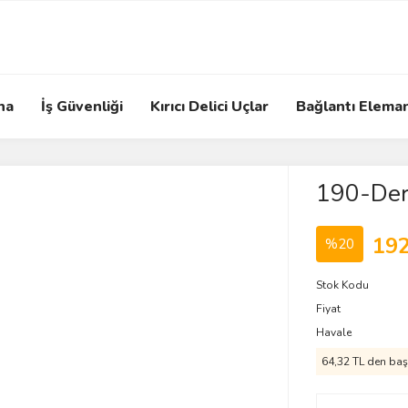
na
İş Güvenliği
Kırıcı Delici Uçlar
Bağlantı Eleman
190-Derz
192
%20
Stok Kodu
Fiyat
Havale
64,32 TL den başl