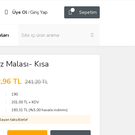
Üye Ol
Giriş Yap
Sepetim
/
ları
 Malası- Kısa
,96 TL
241,20 TL
190
201,00 TL + KDV
183,31 TL (%5,00 havale indirimi)
ayan taksitlerle!