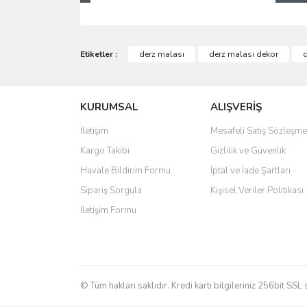
Bu ürünün fiyat bilgisi, resim, ürün açıklamalarında 
Görüş ve önerileriniz için teşekkür ederiz.
Etiketler :
derz malası
derz malası dekor
d
Ürün resmi kalitesiz, bozuk veya görüntülenemiyo
KURUMSAL
ALIŞVERİŞ
Ürün açıklamasında eksik bilgiler bulunuyor.
Ürün bilgilerinde hatalar bulunuyor.
İletişim
Mesafeli Satış Sözleşme
Ürün fiyatı diğer sitelerden daha pahalı.
Kargo Takibi
Gizlilik ve Güvenlik
Bu ürüne benzer farklı alternatifler olmalı.
Havale Bildirim Formu
İptal ve İade Şartları
Sipariş Sorgula
Kişisel Veriler Politikası
İletişim Formu
© Tüm hakları saklıdır. Kredi kartı bilgileriniz 256bit SSL 