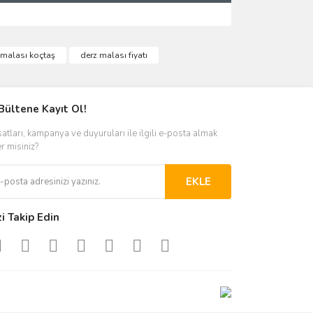
ımıza iletebilirsiniz.
 malası koçtaş
derz malası fiyatı
Bültene Kayıt Ol!
satları, kampanya ve duyuruları ile ilgili e-posta almak
er misiniz?
EKLE
zi Takip Edin