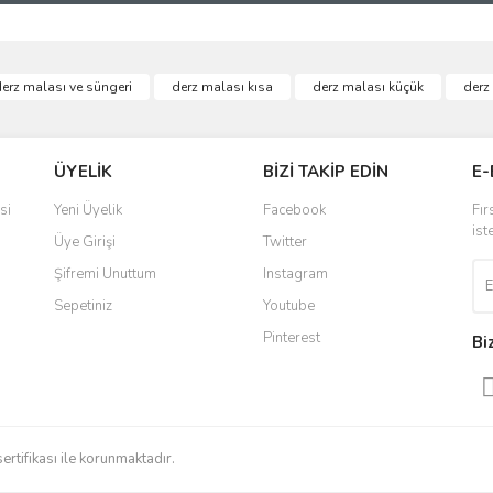
ve diğer konularda yetersiz gördüğünüz noktaları öneri formunu kullanarak taraf
erz malası ve süngeri
derz malası kısa
derz malası küçük
derz
Bu ürüne ilk yorumu siz yapın!
r.
Yorum Yaz
ÜYELİK
BİZİ TAKİP EDİN
E-
si
Yeni Üyelik
Facebook
Fır
ist
Üye Girişi
Twitter
Şifremi Unuttum
Instagram
Sepetiniz
Youtube
Pinterest
Bi
Gönder
sertifikası ile korunmaktadır.