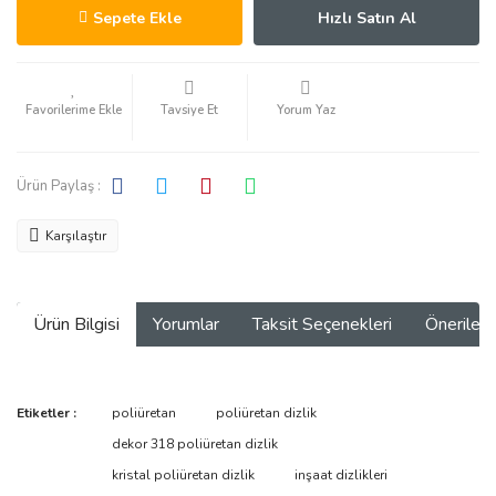
Sepete Ekle
Hızlı Satın Al
Tavsiye Et
Yorum Yaz
Ürün Paylaş :
Karşılaştır
Ürün Bilgisi
Yorumlar
Taksit Seçenekleri
Önerilerin
Bu ürünün fiyat bilgisi, resim, ürün açıklamalarında ve diğer
Etiketler :
poliüretan
poliüretan dizlik
konularda yetersiz gördüğünüz noktaları öneri formunu kullanarak
Bu ürüne ilk yorumu siz yapın!
dekor 318 poliüretan dizlik
tarafımıza iletebilirsiniz.
Görüş ve önerileriniz için teşekkür ederiz.
kristal poliüretan dizlik
inşaat dizlikleri