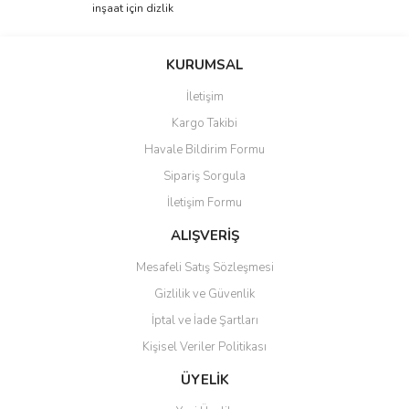
inşaat için dizlik
Yorum Yaz
Ürün resmi kalitesiz, bozuk veya görüntülenemiyor.
Ürün açıklamasında eksik bilgiler bulunuyor.
KURUMSAL
Ürün bilgilerinde hatalar bulunuyor.
İletişim
Ürün fiyatı diğer sitelerden daha pahalı.
Kargo Takibi
Bu ürüne benzer farklı alternatifler olmalı.
Havale Bildirim Formu
Sipariş Sorgula
İletişim Formu
ALIŞVERİŞ
Gönder
Mesafeli Satış Sözleşmesi
Gizlilik ve Güvenlik
İptal ve İade Şartları
Kişisel Veriler Politikası
ÜYELİK