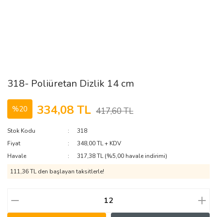
318- Poliüretan Dizlik 14 cm
334,08 TL
%20
417,60 TL
Stok Kodu
318
Fiyat
348,00 TL + KDV
Havale
317,38 TL (%5,00 havale indirimi)
111,36 TL den başlayan taksitlerle!