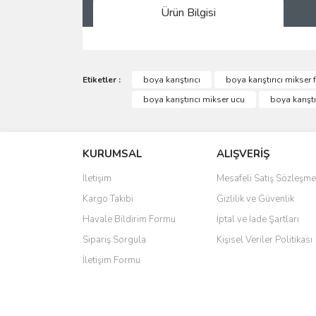
Ürün Bilgisi
Bu ürünün fiyat bilgisi, resim, ürün açıklamalarında 
Görüş ve önerileriniz için teşekkür ederiz.
Etiketler :
boya karıştırıcı
boya karıştırıcı mikser f
boya karıştırıcı mikser ucu
boya karıştı
Ürün resmi kalitesiz, bozuk veya görüntülenemiyo
Ürün açıklamasında eksik bilgiler bulunuyor.
KURUMSAL
ALIŞVERİŞ
Ürün bilgilerinde hatalar bulunuyor.
Ürün fiyatı diğer sitelerden daha pahalı.
İletişim
Mesafeli Satış Sözleşme
Bu ürüne benzer farklı alternatifler olmalı.
Kargo Takibi
Gizlilik ve Güvenlik
Havale Bildirim Formu
İptal ve İade Şartları
Sipariş Sorgula
Kişisel Veriler Politikası
İletişim Formu