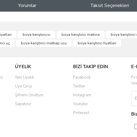
Yorumlar
Taksit Seçenekleri
ve diğer konularda yetersiz gördüğünüz noktaları öneri formunu kullanarak taraf
iyatları
boya karıştırıcısı
boya karıştırıcı makina
boya kariştirici
Bu ürüne ilk yorumu siz yapın!
rıcı uç
boya karıştırıcı matkap ucu
boya karıştırıcı fiyatları
r.
Yorum Yaz
ÜYELİK
BİZİ TAKİP EDİN
E-
si
Yeni Üyelik
Facebook
Fır
ist
Üye Girişi
Twitter
Şifremi Unuttum
Instagram
Sepetiniz
Youtube
Pinterest
Bi
Gönder