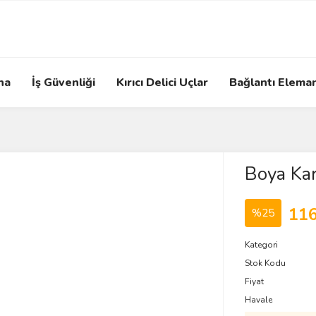
na
İş Güvenliği
Kırıcı Delici Uçlar
Bağlantı Eleman
Boya Kar
116
%25
Kategori
Stok Kodu
Fiyat
Havale