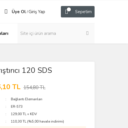
Üye Ol
Giriş Yap
Sepetim
/
ları
ıştırıcı 120 SDS
,10 TL
154,80 TL
Bağlantı Elemanları
ER-573
129,00 TL + KDV
110,30 TL (%5,00 havale indirimi)