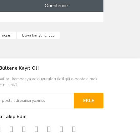
Önerileriniz
ımıza iletebilirsiniz.
 mikser
boya kariştirici ucu
Bültene Kayıt Ol!
satları, kampanya ve duyuruları ile ilgili e-posta almak
er misiniz?
EKLE
zi Takip Edin