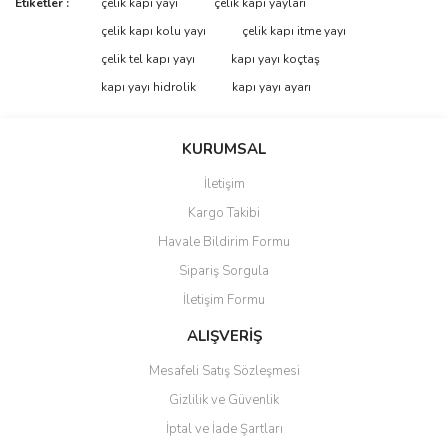
Etiketler :
çelik kapı yayı
çelik kapı yayları
konularda yetersiz gördüğünüz noktaları öneri formunu kullanarak
Bu ürüne ilk yorumu siz yapın!
çelik kapı kolu yayı
çelik kapı itme yayı
tarafımıza iletebilirsiniz.
Görüş ve önerileriniz için teşekkür ederiz.
çelik tel kapı yayı
kapı yayı koçtaş
kapı yayı hidrolik
kapı yayı ayarı
Yorum Yaz
Ürün resmi kalitesiz, bozuk veya görüntülenemiyor.
Ürün açıklamasında eksik bilgiler bulunuyor.
KURUMSAL
Ürün bilgilerinde hatalar bulunuyor.
İletişim
Ürün fiyatı diğer sitelerden daha pahalı.
Kargo Takibi
Bu ürüne benzer farklı alternatifler olmalı.
Havale Bildirim Formu
Sipariş Sorgula
İletişim Formu
ALIŞVERİŞ
Gönder
Mesafeli Satış Sözleşmesi
Gizlilik ve Güvenlik
İptal ve İade Şartları