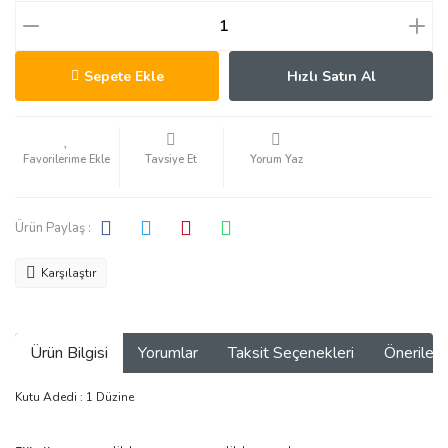
Sepete Ekle
Hızlı Satın Al
Tavsiye Et
Yorum Yaz
Ürün Paylaş :
Karşılaştır
Ürün Bilgisi
Yorumlar
Taksit Seçenekleri
Önerilerin
Kutu Adedi : 1 Düzine
Bu ürünün fiyat bilgisi, resim, ürün açıklamalarında ve diğer