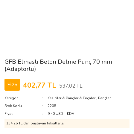
GFB Elmaslı Beton Delme Punç 70 mm
(Adaptörlü)
402,77 TL
%25
537,02 TL
Kategori
Kesiciler & Pançlar & Fırçalar
,
Pançlar
Stok Kodu
2208
Fiyat
9,40 USD + KDV
134,26 TL den başlayan taksitlerle!