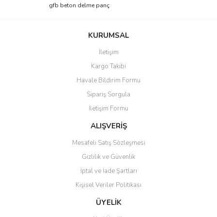
Bu ürüne ilk yorumu siz yapın!
gfb beton delme panç
tarafımıza iletebilirsiniz.
Görüş ve önerileriniz için teşekkür ederiz.
Yorum Yaz
KURUMSAL
Ürün resmi kalitesiz, bozuk veya görüntülenemiyor.
İletişim
Ürün açıklamasında eksik bilgiler bulunuyor.
Kargo Takibi
Ürün bilgilerinde hatalar bulunuyor.
Havale Bildirim Formu
Ürün fiyatı diğer sitelerden daha pahalı.
Sipariş Sorgula
Bu ürüne benzer farklı alternatifler olmalı.
İletişim Formu
ALIŞVERİŞ
Mesafeli Satış Sözleşmesi
Gizlilik ve Güvenlik
Gönder
İptal ve İade Şartları
Kişisel Veriler Politikası
ÜYELİK