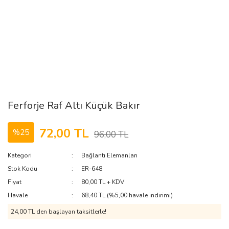
Ferforje Raf Altı Küçük Bakır
72,00 TL
%25
96,00 TL
Kategori
Bağlantı Elemanları
Stok Kodu
ER-648
Fiyat
80,00 TL + KDV
Havale
68,40 TL (%5,00 havale indirimi)
24,00 TL den başlayan taksitlerle!