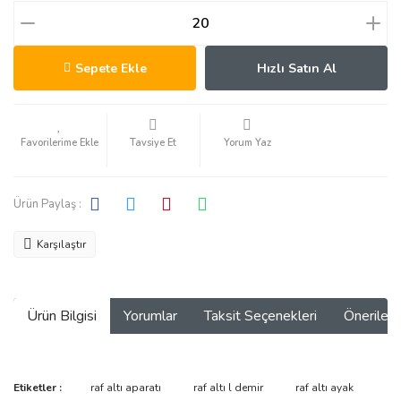
Sepete Ekle
Hızlı Satın Al
Tavsiye Et
Yorum Yaz
Ürün Paylaş :
Karşılaştır
Ürün Bilgisi
Yorumlar
Taksit Seçenekleri
Önerilerin
Bu ürünün fiyat bilgisi, resim, ürün açıklamalarında ve diğer
Etiketler :
raf altı aparatı
raf altı l demir
raf altı ayak