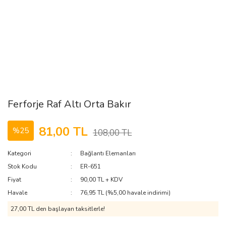
Ferforje Raf Altı Orta Bakır
81,00 TL
%25
108,00 TL
Kategori
Bağlantı Elemanları
Stok Kodu
ER-651
Fiyat
90,00 TL + KDV
Havale
76,95 TL (%5,00 havale indirimi)
27,00 TL den başlayan taksitlerle!