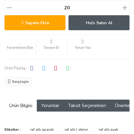
Sepete Ekle
Hızlı Satın Al
Tavsiye Et
Yorum Yaz
Ürün Paylaş :
Karşılaştır
Ürün Bilgisi
Yorumlar
Taksit Seçenekleri
Önerilerin
Bu ürünün fiyat bilgisi, resim, ürün açıklamalarında ve diğer
Etiketler :
raf altı aparatı
raf altı l demir
raf altı ayak