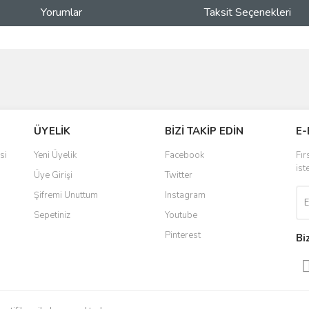
Yorumlar
Taksit Seçenekleri
ve diğer konularda yetersiz gördüğünüz noktaları öneri formunu kullanarak taraf
Bu ürüne ilk yorumu siz yapın!
r.
Yorum Yaz
ÜYELİK
BİZİ TAKİP EDİN
E-
si
Yeni Üyelik
Facebook
Fır
ist
Üye Girişi
Twitter
Şifremi Unuttum
Instagram
Sepetiniz
Youtube
Pinterest
Bi
Gönder