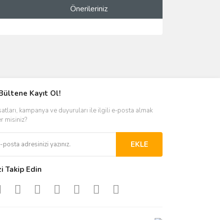
Önerileriniz
ımıza iletebilirsiniz.
Bültene Kayıt Ol!
satları, kampanya ve duyuruları ile ilgili e-posta almak
er misiniz?
EKLE
zi Takip Edin