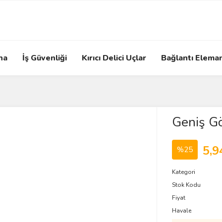
na
İş Güvenliği
Kırıcı Delici Uçlar
Bağlantı Eleman
Geniş G
5,9
%25
Kategori
Stok Kodu
Fiyat
Havale