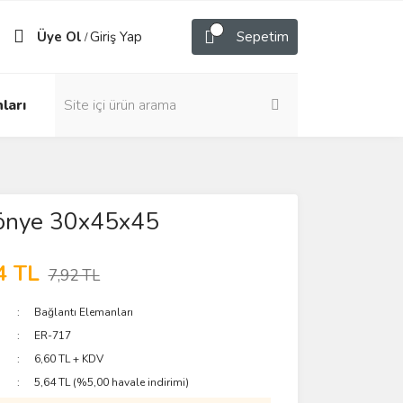
Üye Ol
Giriş Yap
Sepetim
/
ları
önye 30x45x45
4 TL
7,92 TL
Bağlantı Elemanları
ER-717
6,60 TL + KDV
5,64 TL (%5,00 havale indirimi)