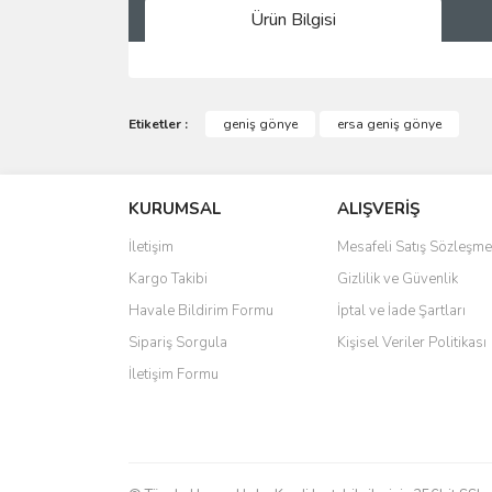
Ürün Bilgisi
Bu ürünün fiyat bilgisi, resim, ürün açıklamalarında 
Görüş ve önerileriniz için teşekkür ederiz.
Etiketler :
geniş gönye
ersa geniş gönye
Ürün resmi kalitesiz, bozuk veya görüntülenemiyo
KURUMSAL
ALIŞVERİŞ
Ürün açıklamasında eksik bilgiler bulunuyor.
Ürün bilgilerinde hatalar bulunuyor.
İletişim
Mesafeli Satış Sözleşme
Ürün fiyatı diğer sitelerden daha pahalı.
Kargo Takibi
Gizlilik ve Güvenlik
Bu ürüne benzer farklı alternatifler olmalı.
Havale Bildirim Formu
İptal ve İade Şartları
Sipariş Sorgula
Kişisel Veriler Politikası
İletişim Formu