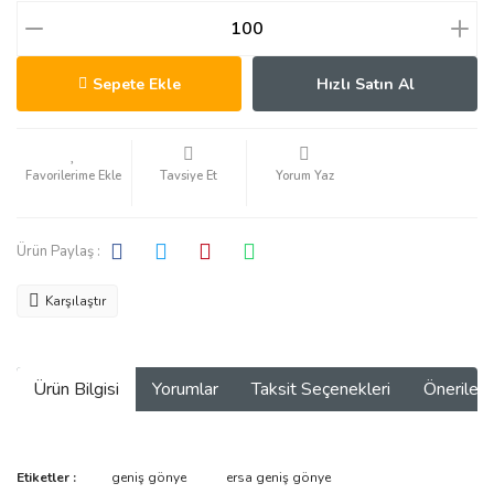
Sepete Ekle
Hızlı Satın Al
Tavsiye Et
Yorum Yaz
Ürün Paylaş :
Karşılaştır
Ürün Bilgisi
Yorumlar
Taksit Seçenekleri
Önerilerin
Bu ürünün fiyat bilgisi, resim, ürün açıklamalarında ve diğer
Etiketler :
geniş gönye
ersa geniş gönye