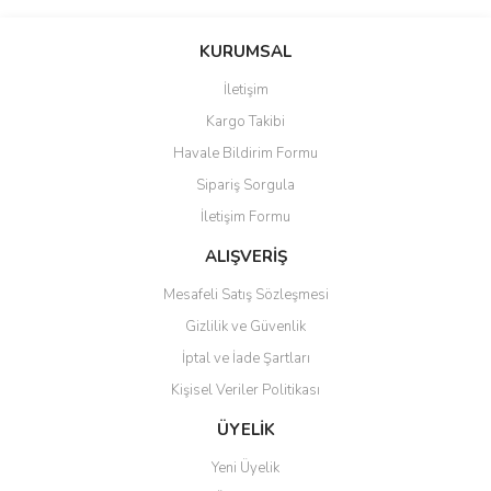
konularda yetersiz gördüğünüz noktaları öneri formunu kullanarak
Bu ürüne ilk yorumu siz yapın!
tarafımıza iletebilirsiniz.
Görüş ve önerileriniz için teşekkür ederiz.
KURUMSAL
Yorum Yaz
İletişim
Ürün resmi kalitesiz, bozuk veya görüntülenemiyor.
Kargo Takibi
Ürün açıklamasında eksik bilgiler bulunuyor.
Havale Bildirim Formu
Ürün bilgilerinde hatalar bulunuyor.
Sipariş Sorgula
Ürün fiyatı diğer sitelerden daha pahalı.
İletişim Formu
Bu ürüne benzer farklı alternatifler olmalı.
ALIŞVERİŞ
Mesafeli Satış Sözleşmesi
Gizlilik ve Güvenlik
İptal ve İade Şartları
Gönder
Kişisel Veriler Politikası
ÜYELİK
Yeni Üyelik