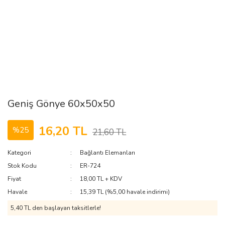
Geniş Gönye 60x50x50
16,20 TL
%25
21,60 TL
Kategori
Bağlantı Elemanları
Stok Kodu
ER-724
Fiyat
18,00 TL + KDV
Havale
15,39 TL (%5,00 havale indirimi)
5,40 TL den başlayan taksitlerle!