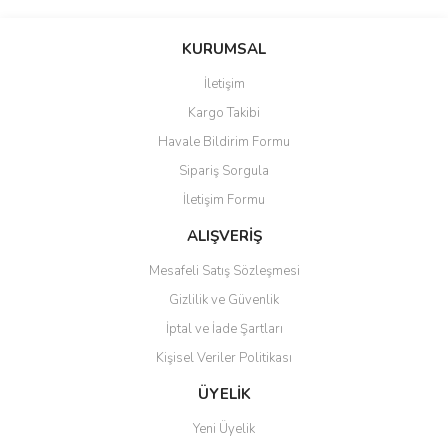
Görüş ve önerileriniz için teşekkür ederiz.
Yorum Yaz
KURUMSAL
Ürün resmi kalitesiz, bozuk veya görüntülenemiyor.
İletişim
Ürün açıklamasında eksik bilgiler bulunuyor.
Kargo Takibi
Ürün bilgilerinde hatalar bulunuyor.
Havale Bildirim Formu
Ürün fiyatı diğer sitelerden daha pahalı.
Sipariş Sorgula
Bu ürüne benzer farklı alternatifler olmalı.
İletişim Formu
ALIŞVERİŞ
Mesafeli Satış Sözleşmesi
Gizlilik ve Güvenlik
Gönder
İptal ve İade Şartları
Kişisel Veriler Politikası
ÜYELİK
Yeni Üyelik