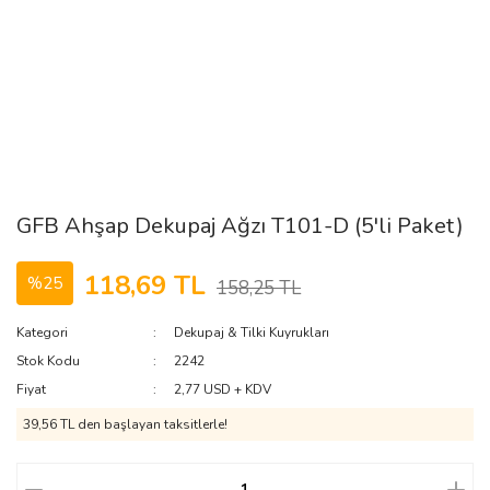
GFB Ahşap Dekupaj Ağzı T101-D (5'li Paket)
118,69 TL
%25
158,25 TL
Kategori
Dekupaj & Tilki Kuyrukları
Stok Kodu
2242
Fiyat
2,77 USD + KDV
39,56 TL den başlayan taksitlerle!