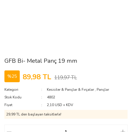
GFB Bi- Metal Panç 19 mm
89,98 TL
%25
119,97 TL
Kategori
Kesiciler & Pançlar & Fırçalar
,
Pançlar
Stok Kodu
4802
Fiyat
2,10 USD + KDV
29,99 TL den başlayan taksitlerle!