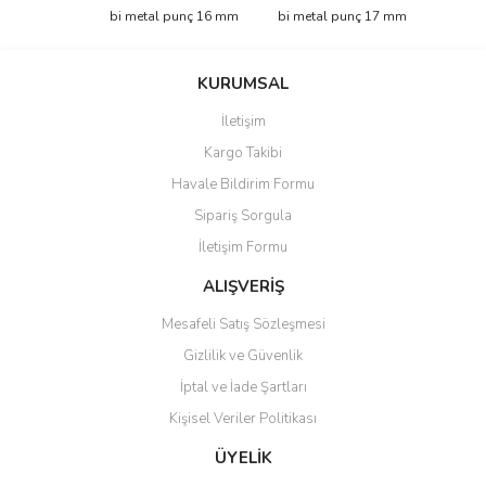
Görüş ve önerileriniz için teşekkür ederiz.
bi metal punç 16 mm
bi metal punç 17 mm
Yorum Yaz
Ürün resmi kalitesiz, bozuk veya görüntülenemiyor.
KURUMSAL
Ürün açıklamasında eksik bilgiler bulunuyor.
İletişim
Ürün bilgilerinde hatalar bulunuyor.
Kargo Takibi
Ürün fiyatı diğer sitelerden daha pahalı.
Havale Bildirim Formu
Bu ürüne benzer farklı alternatifler olmalı.
Sipariş Sorgula
İletişim Formu
ALIŞVERİŞ
Mesafeli Satış Sözleşmesi
Gönder
Gizlilik ve Güvenlik
İptal ve İade Şartları
Kişisel Veriler Politikası
ÜYELİK