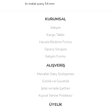
Görüş ve önerileriniz için teşekkür ederiz.
bi metal panç 54 mm
Yorum Yaz
Ürün resmi kalitesiz, bozuk veya görüntülenemiyor.
KURUMSAL
Ürün açıklamasında eksik bilgiler bulunuyor.
İletişim
Ürün bilgilerinde hatalar bulunuyor.
Kargo Takibi
Ürün fiyatı diğer sitelerden daha pahalı.
Havale Bildirim Formu
Bu ürüne benzer farklı alternatifler olmalı.
Sipariş Sorgula
İletişim Formu
ALIŞVERİŞ
Mesafeli Satış Sözleşmesi
Gönder
Gizlilik ve Güvenlik
İptal ve İade Şartları
Kişisel Veriler Politikası
ÜYELİK