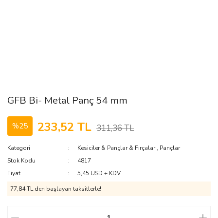
GFB Bi- Metal Panç 54 mm
233,52 TL
%25
311,36 TL
Kategori
Kesiciler & Pançlar & Fırçalar
,
Pançlar
Stok Kodu
4817
Fiyat
5,45 USD + KDV
77,84 TL den başlayan taksitlerle!