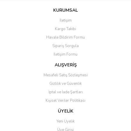
Yorum Yaz
Ürün resmi kalitesiz, bozuk veya görüntülenemiyor.
KURUMSAL
Ürün açıklamasında eksik bilgiler bulunuyor.
İletişim
Ürün bilgilerinde hatalar bulunuyor.
Kargo Takibi
Ürün fiyatı diğer sitelerden daha pahalı.
Havale Bildirim Formu
Bu ürüne benzer farklı alternatifler olmalı.
Sipariş Sorgula
İletişim Formu
ALIŞVERİŞ
Mesafeli Satış Sözleşmesi
Gönder
Gizlilik ve Güvenlik
İptal ve İade Şartları
Kişisel Veriler Politikası
ÜYELİK
Yeni Üyelik
Üye Girişi