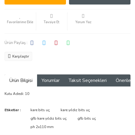
Tavsiye Et
Yorum Yaz
Ürün Paylaş :
Karşılaştır
Ürün Bilgisi
Yorumlar
Taksit Seçenekleri
Önerilerin
Kutu Adedi: 10
Bu ürünün fiyat bilgisi, resim, ürün açıklamalarında ve diğer
Etiketler :
kare bits uç
kare yıldız bits uç
konularda yetersiz gördüğünüz noktaları öneri formunu kullanarak
Bu ürüne ilk yorumu siz yapın!
gfb kare yıldız bits uç
gfb bits uç
tarafımıza iletebilirsiniz.
Görüş ve önerileriniz için teşekkür ederiz.
ph 2x110 mm