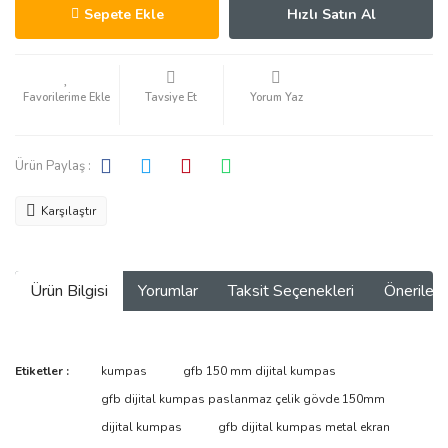
Sepete Ekle
Hızlı Satın Al
Tavsiye Et
Yorum Yaz
Ürün Paylaş :
Karşılaştır
Ürün Bilgisi
Yorumlar
Taksit Seçenekleri
Önerilerin
Bu ürünün fiyat bilgisi, resim, ürün açıklamalarında ve diğer
Etiketler :
kumpas
gfb 150 mm dijital kumpas
konularda yetersiz gördüğünüz noktaları öneri formunu kullanarak
Bu ürüne ilk yorumu siz yapın!
gfb dijital kumpas paslanmaz çelik gövde 150mm
tarafımıza iletebilirsiniz.
Görüş ve önerileriniz için teşekkür ederiz.
dijital kumpas
gfb dijital kumpas metal ekran