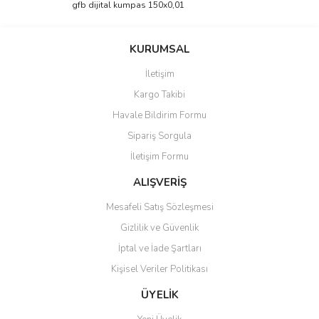
gfb dijital kumpas 150x0,01
Yorum Yaz
Ürün resmi kalitesiz, bozuk veya görüntülenemiyor.
Ürün açıklamasında eksik bilgiler bulunuyor.
KURUMSAL
Ürün bilgilerinde hatalar bulunuyor.
İletişim
Ürün fiyatı diğer sitelerden daha pahalı.
Kargo Takibi
Bu ürüne benzer farklı alternatifler olmalı.
Havale Bildirim Formu
Sipariş Sorgula
İletişim Formu
ALIŞVERİŞ
Gönder
Mesafeli Satış Sözleşmesi
Gizlilik ve Güvenlik
İptal ve İade Şartları
Kişisel Veriler Politikası
ÜYELİK