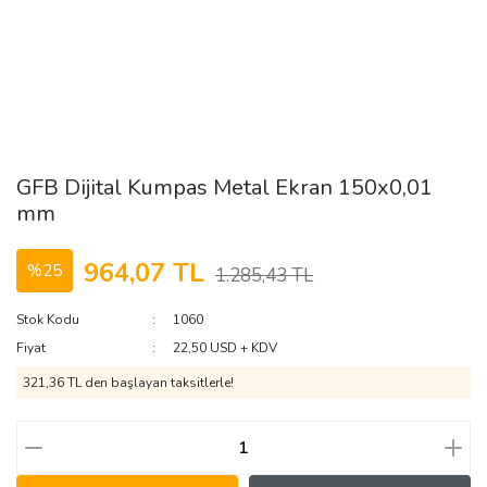
GFB Dijital Kumpas Metal Ekran 150x0,01
mm
964,07 TL
%25
1.285,43 TL
Stok Kodu
1060
Fiyat
22,50 USD + KDV
321,36 TL den başlayan taksitlerle!