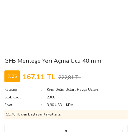
GFB Menteşe Yeri Açma Ucu 40 mm
167,11 TL
%25
222,81 TL
Kategori
Kırıcı Delici Uçlar
,
Havşa Uçları
Stok Kodu
2308
Fiyat
3,90 USD + KDV
55,70 TL den başlayan taksitlerle!