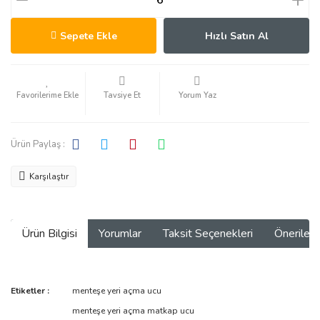
Sepete Ekle
Hızlı Satın Al
Tavsiye Et
Yorum Yaz
Ürün Paylaş :
Karşılaştır
Ürün Bilgisi
Yorumlar
Taksit Seçenekleri
Önerilerin
Bu ürünün fiyat bilgisi, resim, ürün açıklamalarında ve diğer
Etiketler :
menteşe yeri açma ucu
konularda yetersiz gördüğünüz noktaları öneri formunu kullanarak
Bu ürüne ilk yorumu siz yapın!
menteşe yeri açma matkap ucu
tarafımıza iletebilirsiniz.