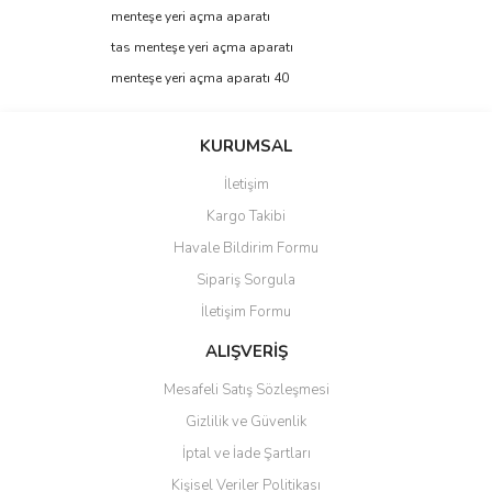
Görüş ve önerileriniz için teşekkür ederiz.
menteşe yeri açma aparatı
tas menteşe yeri açma aparatı
Yorum Yaz
Ürün resmi kalitesiz, bozuk veya görüntülenemiyor.
menteşe yeri açma aparatı 40
Ürün açıklamasında eksik bilgiler bulunuyor.
Ürün bilgilerinde hatalar bulunuyor.
KURUMSAL
Ürün fiyatı diğer sitelerden daha pahalı.
İletişim
Bu ürüne benzer farklı alternatifler olmalı.
Kargo Takibi
Havale Bildirim Formu
Sipariş Sorgula
İletişim Formu
Gönder
ALIŞVERİŞ
Mesafeli Satış Sözleşmesi
Gizlilik ve Güvenlik
İptal ve İade Şartları
Kişisel Veriler Politikası