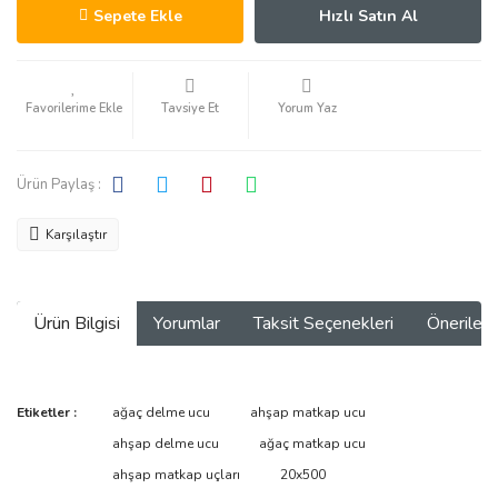
Sepete Ekle
Hızlı Satın Al
Tavsiye Et
Yorum Yaz
Ürün Paylaş :
Karşılaştır
Ürün Bilgisi
Yorumlar
Taksit Seçenekleri
Önerilerin
Bu ürünün fiyat bilgisi, resim, ürün açıklamalarında ve diğer
Etiketler :
ağaç delme ucu
ahşap matkap ucu
konularda yetersiz gördüğünüz noktaları öneri formunu kullanarak
Bu ürüne ilk yorumu siz yapın!
ahşap delme ucu
ağaç matkap ucu
tarafımıza iletebilirsiniz.
Görüş ve önerileriniz için teşekkür ederiz.
ahşap matkap uçları
20x500