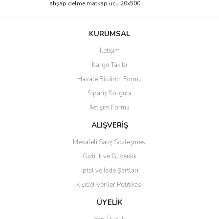
ahşap delme matkap ucu 20x500
Yorum Yaz
Ürün resmi kalitesiz, bozuk veya görüntülenemiyor.
Ürün açıklamasında eksik bilgiler bulunuyor.
KURUMSAL
Ürün bilgilerinde hatalar bulunuyor.
İletişim
Ürün fiyatı diğer sitelerden daha pahalı.
Kargo Takibi
Bu ürüne benzer farklı alternatifler olmalı.
Havale Bildirim Formu
Sipariş Sorgula
İletişim Formu
ALIŞVERİŞ
Gönder
Mesafeli Satış Sözleşmesi
Gizlilik ve Güvenlik
İptal ve İade Şartları
Kişisel Veriler Politikası
ÜYELİK