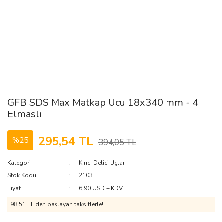
GFB SDS Max Matkap Ucu 18x340 mm - 4
Elmaslı
295,54 TL
%25
394,05 TL
Kategori
Kırıcı Delici Uçlar
Stok Kodu
2103
Fiyat
6,90 USD + KDV
98,51 TL den başlayan taksitlerle!