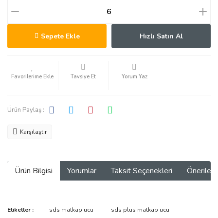
Sepete Ekle
Hızlı Satın Al
Tavsiye Et
Yorum Yaz
Ürün Paylaş :
Karşılaştır
Ürün Bilgisi
Yorumlar
Taksit Seçenekleri
Önerilerin
Bu ürünün fiyat bilgisi, resim, ürün açıklamalarında ve diğer
Etiketler :
sds matkap ucu
sds plus matkap ucu
konularda yetersiz gördüğünüz noktaları öneri formunu kullanarak