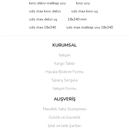
Bu ürüne ilk yorumu siz yapın!
kırıcı delici matkap ucu
kırıcı ucu
tarafımıza iletebilirsiniz.
Görüş ve önerileriniz için teşekkür ederiz.
sds max kırıcı delici
sds max kırıcı uç
sds max delici uç
18x340 mm
Yorum Yaz
Ürün resmi kalitesiz, bozuk veya görüntülenemiyor.
sds max 18x340
sds max matkap ucu 18x340
Ürün açıklamasında eksik bilgiler bulunuyor.
Ürün bilgilerinde hatalar bulunuyor.
KURUMSAL
Ürün fiyatı diğer sitelerden daha pahalı.
İletişim
Bu ürüne benzer farklı alternatifler olmalı.
Kargo Takibi
Havale Bildirim Formu
Sipariş Sorgula
İletişim Formu
Gönder
ALIŞVERİŞ
Mesafeli Satış Sözleşmesi
Gizlilik ve Güvenlik
İptal ve İade Şartları