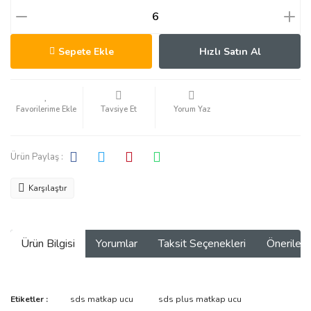
Sepete Ekle
Hızlı Satın Al
Tavsiye Et
Yorum Yaz
Ürün Paylaş :
Karşılaştır
Ürün Bilgisi
Yorumlar
Taksit Seçenekleri
Önerilerin
Bu ürünün fiyat bilgisi, resim, ürün açıklamalarında ve diğer
Etiketler :
sds matkap ucu
sds plus matkap ucu
konularda yetersiz gördüğünüz noktaları öneri formunu kullanarak