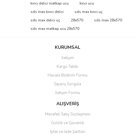
Bu ürüne ilk yorumu siz yapın!
kırıcı delici matkap ucu
kırıcı ucu
tarafımıza iletebilirsiniz.
Görüş ve önerileriniz için teşekkür ederiz.
sds max kırıcı delici
sds max kırıcı uç
sds max delici uç
28x570
sds max 28x570
Yorum Yaz
Ürün resmi kalitesiz, bozuk veya görüntülenemiyor.
sds max matkap ucu 28x570
Ürün açıklamasında eksik bilgiler bulunuyor.
Ürün bilgilerinde hatalar bulunuyor.
KURUMSAL
Ürün fiyatı diğer sitelerden daha pahalı.
İletişim
Bu ürüne benzer farklı alternatifler olmalı.
Kargo Takibi
Havale Bildirim Formu
Sipariş Sorgula
İletişim Formu
Gönder
ALIŞVERİŞ
Mesafeli Satış Sözleşmesi
Gizlilik ve Güvenlik
İptal ve İade Şartları