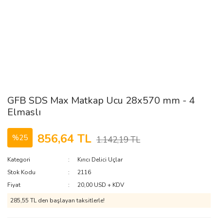
GFB SDS Max Matkap Ucu 28x570 mm - 4
Elmaslı
856,64 TL
%25
1.142,19 TL
Kategori
Kırıcı Delici Uçlar
Stok Kodu
2116
Fiyat
20,00 USD + KDV
285,55 TL den başlayan taksitlerle!