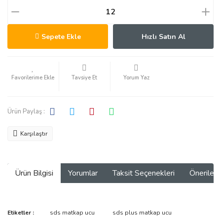
Sepete Ekle
Hızlı Satın Al
Tavsiye Et
Yorum Yaz
Ürün Paylaş :
Karşılaştır
Ürün Bilgisi
Yorumlar
Taksit Seçenekleri
Önerilerin
Bu ürünün fiyat bilgisi, resim, ürün açıklamalarında ve diğer
Etiketler :
sds matkap ucu
sds plus matkap ucu
konularda yetersiz gördüğünüz noktaları öneri formunu kullanarak