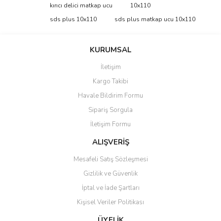
Bu ürüne ilk yorumu siz yapın!
kırıcı delici matkap ucu
10x110
tarafımıza iletebilirsiniz.
Görüş ve önerileriniz için teşekkür ederiz.
sds plus 10x110
sds plus matkap ucu 10x110
Yorum Yaz
Ürün resmi kalitesiz, bozuk veya görüntülenemiyor.
KURUMSAL
Ürün açıklamasında eksik bilgiler bulunuyor.
İletişim
Ürün bilgilerinde hatalar bulunuyor.
Kargo Takibi
Ürün fiyatı diğer sitelerden daha pahalı.
Havale Bildirim Formu
Bu ürüne benzer farklı alternatifler olmalı.
Sipariş Sorgula
İletişim Formu
ALIŞVERİŞ
Mesafeli Satış Sözleşmesi
Gönder
Gizlilik ve Güvenlik
İptal ve İade Şartları
Kişisel Veriler Politikası
ÜYELİK