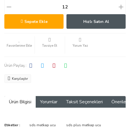
Sepete Ekle
Hızlı Satın Al
Tavsiye Et
Yorum Yaz
Ürün Paylaş :
Karşılaştır
Ürün Bilgisi
Yorumlar
Taksit Seçenekleri
Önerilerin
Bu ürünün fiyat bilgisi, resim, ürün açıklamalarında ve diğer
Etiketler :
sds matkap ucu
sds plus matkap ucu
konularda yetersiz gördüğünüz noktaları öneri formunu kullanarak