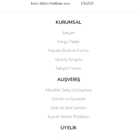
Bu ürüne ilk yorumu siz yapın!
kırıcı delici matkap ucu
13x210
tarafımıza iletebilirsiniz.
Görüş ve önerileriniz için teşekkür ederiz.
Yorum Yaz
KURUMSAL
Ürün resmi kalitesiz, bozuk veya görüntülenemiyor.
İletişim
Ürün açıklamasında eksik bilgiler bulunuyor.
Kargo Takibi
Ürün bilgilerinde hatalar bulunuyor.
Havale Bildirim Formu
Ürün fiyatı diğer sitelerden daha pahalı.
Sipariş Sorgula
Bu ürüne benzer farklı alternatifler olmalı.
İletişim Formu
ALIŞVERİŞ
Mesafeli Satış Sözleşmesi
Gizlilik ve Güvenlik
Gönder
İptal ve İade Şartları
Kişisel Veriler Politikası
ÜYELİK