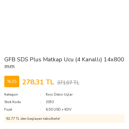
GFB SDS Plus Matkap Ucu (4 Kanallı) 14x800
mm
278,31 TL
%25
371,07 TL
Kategori
Kırıcı Delici Uçlar
Stok Kodu
2053
Fiyat
6,50 USD + KDV
92,77 TL den başlayan taksitlerle!