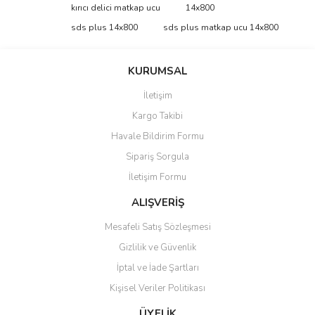
Bu ürüne ilk yorumu siz yapın!
kırıcı delici matkap ucu
14x800
tarafımıza iletebilirsiniz.
Görüş ve önerileriniz için teşekkür ederiz.
sds plus 14x800
sds plus matkap ucu 14x800
Yorum Yaz
Ürün resmi kalitesiz, bozuk veya görüntülenemiyor.
KURUMSAL
Ürün açıklamasında eksik bilgiler bulunuyor.
İletişim
Ürün bilgilerinde hatalar bulunuyor.
Kargo Takibi
Ürün fiyatı diğer sitelerden daha pahalı.
Havale Bildirim Formu
Bu ürüne benzer farklı alternatifler olmalı.
Sipariş Sorgula
İletişim Formu
ALIŞVERİŞ
Mesafeli Satış Sözleşmesi
Gönder
Gizlilik ve Güvenlik
İptal ve İade Şartları
Kişisel Veriler Politikası
ÜYELİK