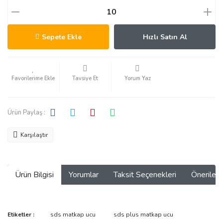
Sepete Ekle
Hızlı Satın Al
Tavsiye Et
Yorum Yaz
Ürün Paylaş :
Karşılaştır
Ürün Bilgisi
Yorumlar
Taksit Seçenekleri
Önerilerin
Bu ürünün fiyat bilgisi, resim, ürün açıklamalarında ve diğer
Etiketler :
sds matkap ucu
sds plus matkap ucu
konularda yetersiz gördüğünüz noktaları öneri formunu kullanarak