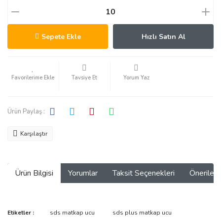
Sepete Ekle
Hızlı Satın Al
Tavsiye Et
Yorum Yaz
Ürün Paylaş :
Karşılaştır
Ürün Bilgisi
Yorumlar
Taksit Seçenekleri
Önerilerin
Bu ürünün fiyat bilgisi, resim, ürün açıklamalarında ve diğer
Etiketler :
sds matkap ucu
sds plus matkap ucu
konularda yetersiz gördüğünüz noktaları öneri formunu kullanarak