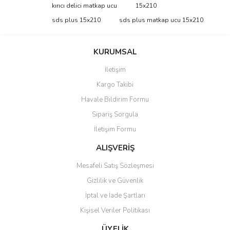
Bu ürüne ilk yorumu siz yapın!
kırıcı delici matkap ucu
15x210
tarafımıza iletebilirsiniz.
Görüş ve önerileriniz için teşekkür ederiz.
sds plus 15x210
sds plus matkap ucu 15x210
Yorum Yaz
Ürün resmi kalitesiz, bozuk veya görüntülenemiyor.
KURUMSAL
Ürün açıklamasında eksik bilgiler bulunuyor.
İletişim
Ürün bilgilerinde hatalar bulunuyor.
Kargo Takibi
Ürün fiyatı diğer sitelerden daha pahalı.
Havale Bildirim Formu
Bu ürüne benzer farklı alternatifler olmalı.
Sipariş Sorgula
İletişim Formu
ALIŞVERİŞ
Mesafeli Satış Sözleşmesi
Gönder
Gizlilik ve Güvenlik
İptal ve İade Şartları
Kişisel Veriler Politikası
ÜYELİK