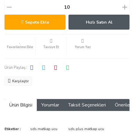
Sepete Ekle
Hızlı Satın Al
Tavsiye Et
Yorum Yaz
Ürün Paylaş :
Karşılaştır
Ürün Bilgisi
Yorumlar
Taksit Seçenekleri
Önerilerin
Bu ürünün fiyat bilgisi, resim, ürün açıklamalarında ve diğer
Etiketler :
sds matkap ucu
sds plus matkap ucu
konularda yetersiz gördüğünüz noktaları öneri formunu kullanarak