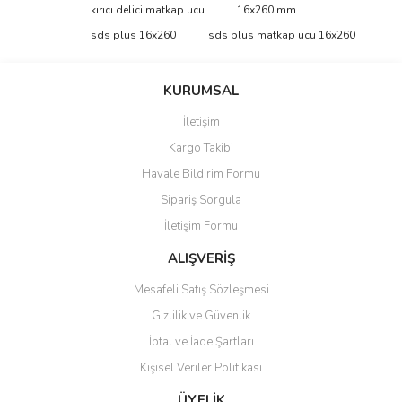
Bu ürüne ilk yorumu siz yapın!
kırıcı delici matkap ucu
16x260 mm
tarafımıza iletebilirsiniz.
Görüş ve önerileriniz için teşekkür ederiz.
sds plus 16x260
sds plus matkap ucu 16x260
Yorum Yaz
Ürün resmi kalitesiz, bozuk veya görüntülenemiyor.
KURUMSAL
Ürün açıklamasında eksik bilgiler bulunuyor.
İletişim
Ürün bilgilerinde hatalar bulunuyor.
Kargo Takibi
Ürün fiyatı diğer sitelerden daha pahalı.
Havale Bildirim Formu
Bu ürüne benzer farklı alternatifler olmalı.
Sipariş Sorgula
İletişim Formu
ALIŞVERİŞ
Mesafeli Satış Sözleşmesi
Gönder
Gizlilik ve Güvenlik
İptal ve İade Şartları
Kişisel Veriler Politikası
ÜYELİK