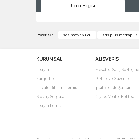
Ürün Bilgisi
Bu ürünün fiyat bilgisi, resim, ürün açıklamalarında 
Görüş ve önerileriniz için teşekkür ederiz.
Etiketler :
sds matkap ucu
sds plus matkap uc
Ürün resmi kalitesiz, bozuk veya görüntülenemiyo
KURUMSAL
ALIŞVERİŞ
Ürün açıklamasında eksik bilgiler bulunuyor.
Ürün bilgilerinde hatalar bulunuyor.
İletişim
Mesafeli Satış Sözleşme
Ürün fiyatı diğer sitelerden daha pahalı.
Kargo Takibi
Gizlilik ve Güvenlik
Bu ürüne benzer farklı alternatifler olmalı.
Havale Bildirim Formu
İptal ve İade Şartları
Sipariş Sorgula
Kişisel Veriler Politikası
İletişim Formu