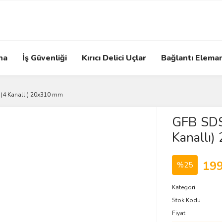
na
İş Güvenliği
Kırıcı Delici Uçlar
Bağlantı Eleman
(4 Kanallı) 20x310 mm
GFB SDS
Kanallı
199
%25
Kategori
Stok Kodu
Fiyat