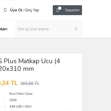
Üye Ol
Giriş Yap
Sepetim
/
ları
 Plus Matkap Ucu (4
) 20x310 mm
,24 TL
265,66 TL
Kırıcı Delici Uçlar
2029
4,65 USD + KDV