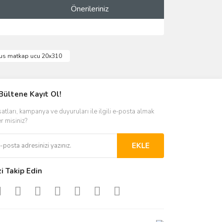
Önerileriniz
ımıza iletebilirsiniz.
us matkap ucu 20x310
Bültene Kayıt Ol!
satları, kampanya ve duyuruları ile ilgili e-posta almak
er misiniz?
EKLE
zi Takip Edin