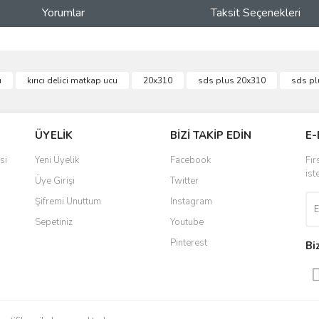
Yorumlar
Taksit Seçenekleri
ve diğer konularda yetersiz gördüğünüz noktaları öneri formunu kullanarak taraf
u
kırıcı delici matkap ucu
20x310
sds plus 20x310
sds pl
Bu ürüne ilk yorumu siz yapın!
r.
Yorum Yaz
ÜYELİK
BİZİ TAKİP EDİN
E-
si
Yeni Üyelik
Facebook
Fır
ist
Üye Girişi
Twitter
Şifremi Unuttum
Instagram
Sepetiniz
Youtube
Pinterest
Bi
Gönder