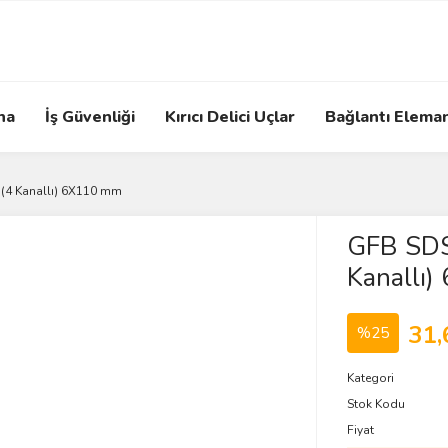
na
İş Güvenliği
Kırıcı Delici Uçlar
Bağlantı Eleman
(4 Kanallı) 6X110 mm
GFB SDS
Kanallı
31,
%25
Kategori
Stok Kodu
Fiyat