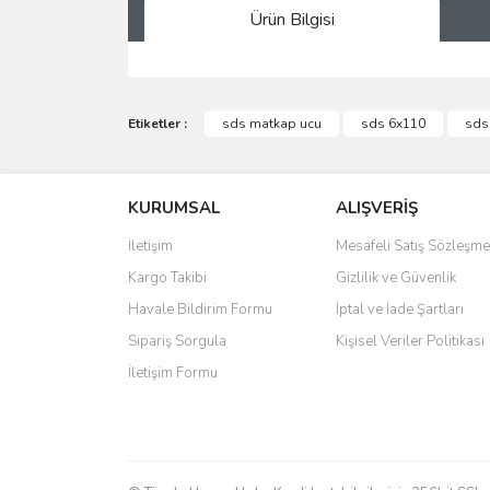
Ürün Bilgisi
Bu ürünün fiyat bilgisi, resim, ürün açıklamalarında 
Görüş ve önerileriniz için teşekkür ederiz.
Etiketler :
sds matkap ucu
sds 6x110
sds
Ürün resmi kalitesiz, bozuk veya görüntülenemiyo
KURUMSAL
ALIŞVERİŞ
Ürün açıklamasında eksik bilgiler bulunuyor.
Ürün bilgilerinde hatalar bulunuyor.
İletişim
Mesafeli Satış Sözleşme
Ürün fiyatı diğer sitelerden daha pahalı.
Kargo Takibi
Gizlilik ve Güvenlik
Bu ürüne benzer farklı alternatifler olmalı.
Havale Bildirim Formu
İptal ve İade Şartları
Sipariş Sorgula
Kişisel Veriler Politikası
İletişim Formu