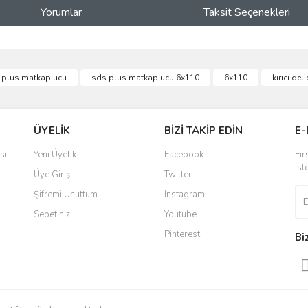
Yorumlar
Taksit Seçenekleri
ve diğer konularda yetersiz gördüğünüz noktaları öneri formunu kullanarak taraf
 plus matkap ucu
sds plus matkap ucu 6x110
6x110
kırıcı de
Bu ürüne ilk yorumu siz yapın!
r.
Yorum Yaz
ÜYELİK
BİZİ TAKİP EDİN
E-
si
Yeni Üyelik
Facebook
Fır
ist
Üye Girişi
Twitter
Şifremi Unuttum
Instagram
Sepetiniz
Youtube
Pinterest
Bi
Gönder