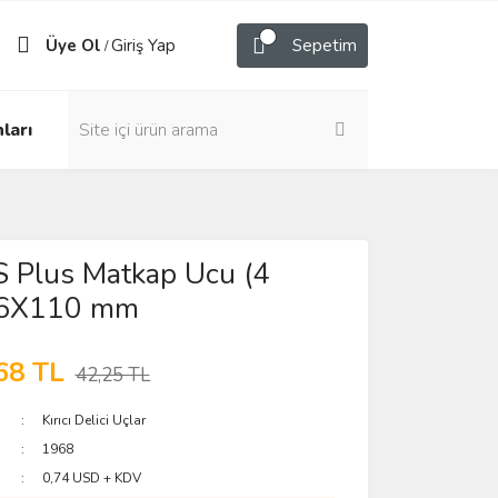
Üye Ol
Giriş Yap
Sepetim
/
ları
 Plus Matkap Ucu (4
) 6X110 mm
68 TL
42,25 TL
Kırıcı Delici Uçlar
1968
0,74 USD + KDV