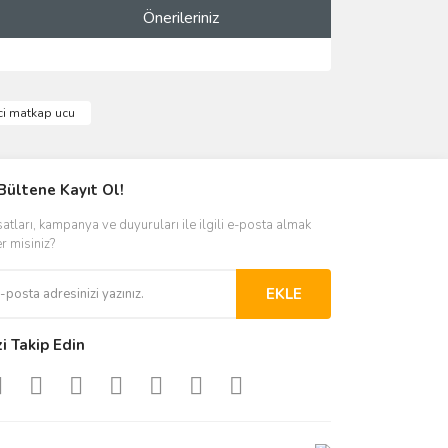
Önerileriniz
ımıza iletebilirsiniz.
lici matkap ucu
Bültene Kayıt Ol!
satları, kampanya ve duyuruları ile ilgili e-posta almak
er misiniz?
EKLE
zi Takip Edin