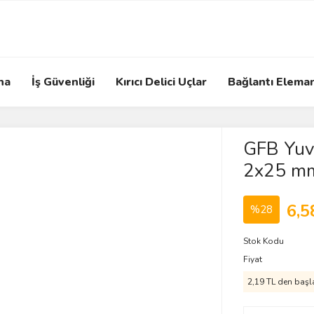
na
İş Güvenliği
Kırıcı Delici Uçlar
Bağlantı Eleman
GFB Yuva
2x25 m
6,5
%28
Stok Kodu
Fiyat
2,19 TL den başla