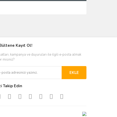
ımıza iletebilirsiniz.
Bültene Kayıt Ol!
satları, kampanya ve duyuruları ile ilgili e-posta almak
er misiniz?
EKLE
zi Takip Edin