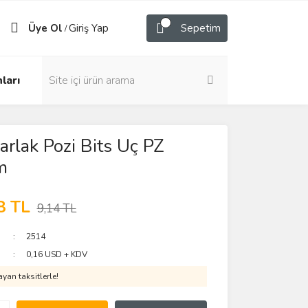
Üye Ol
Giriş Yap
Sepetim
/
ları
rlak Pozi Bits Uç PZ
m
8 TL
9,14 TL
2514
0,16 USD + KDV
yan taksitlerle!