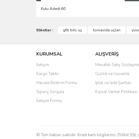
Kutu Adedi:60
Bu ürünün fiyat bilgisi, resim, ürün açıklamalarında 
Görüş ve önerileriniz için teşekkür ederiz.
Etiketler :
gfb bits uç
tornavida uçları
yuva
Ürün resmi kalitesiz, bozuk veya görüntülenemiyo
KURUMSAL
ALIŞVERİŞ
Ürün açıklamasında eksik bilgiler bulunuyor.
Ürün bilgilerinde hatalar bulunuyor.
İletişim
Mesafeli Satış Sözleşme
Ürün fiyatı diğer sitelerden daha pahalı.
Kargo Takibi
Gizlilik ve Güvenlik
Bu ürüne benzer farklı alternatifler olmalı.
Havale Bildirim Formu
İptal ve İade Şartları
Sipariş Sorgula
Kişisel Veriler Politikası
İletişim Formu
© Tüm hakları saklıdır. Kredi kartı bilgileriniz 256bit SSL 