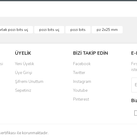
ve diğer konularda yetersiz gördüğünüz noktaları öneri formunu kullanarak taraf
rlak pozi bits uç
pozi bits uç
pozi bits
pz 2x25 mm
Bu ürüne ilk yorumu siz yapın!
r.
Yorum Yaz
ÜYELİK
BİZİ TAKİP EDİN
E-
si
Yeni Üyelik
Facebook
Fır
ist
Üye Girişi
Twitter
Şifremi Unuttum
Instagram
Sepetiniz
Youtube
Pinterest
Bi
Gönder
sertifikası ile korunmaktadır.