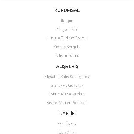
Yorum Yaz
Ürün resmi kalitesiz, bozuk veya görüntülenemiyor.
KURUMSAL
Ürün açıklamasında eksik bilgiler bulunuyor.
İletişim
Ürün bilgilerinde hatalar bulunuyor.
Kargo Takibi
Ürün fiyatı diğer sitelerden daha pahalı.
Havale Bildirim Formu
Bu ürüne benzer farklı alternatifler olmalı.
Sipariş Sorgula
İletişim Formu
ALIŞVERİŞ
Mesafeli Satış Sözleşmesi
Gönder
Gizlilik ve Güvenlik
İptal ve İade Şartları
Kişisel Veriler Politikası
ÜYELİK
Yeni Üyelik
Üye Girişi