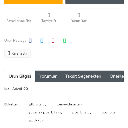
Tavsiye Et
Yorum Yaz
Ürün Paylaş :
Karşılaştır
Ürün Bilgisi
Yorumlar
Taksit Seçenekleri
Önerilerin
Kutu Adedi :20
Bu ürünün fiyat bilgisi, resim, ürün açıklamalarında ve diğer
Etiketler :
gfb bits uç
tornavida uçları
konularda yetersiz gördüğünüz noktaları öneri formunu kullanarak
Bu ürüne ilk yorumu siz yapın!
yuvarlak pozi bits uç
pozi bits uç
pozi bits
tarafımıza iletebilirsiniz.
Görüş ve önerileriniz için teşekkür ederiz.
pz 3x75 mm