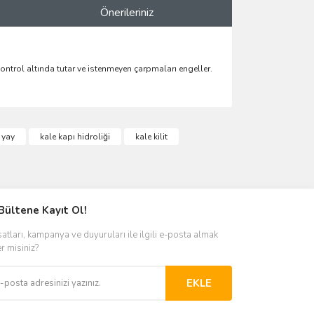
Önerileriniz
 kontrol altında tutar ve istenmeyen çarpmaları engeller.
ımıza iletebilirsiniz.
 yay
kale kapı hidroliği
kale kilit
Bültene Kayıt Ol!
satları, kampanya ve duyuruları ile ilgili e-posta almak
er misiniz?
EKLE