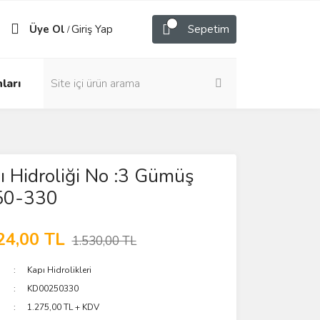
Üye Ol
Giriş Yap
Sepetim
/
ları
ı Hidroliği No :3 Gümüş
50-330
24,00 TL
1.530,00 TL
Kapı Hidrolikleri
KD00250330
1.275,00 TL + KDV