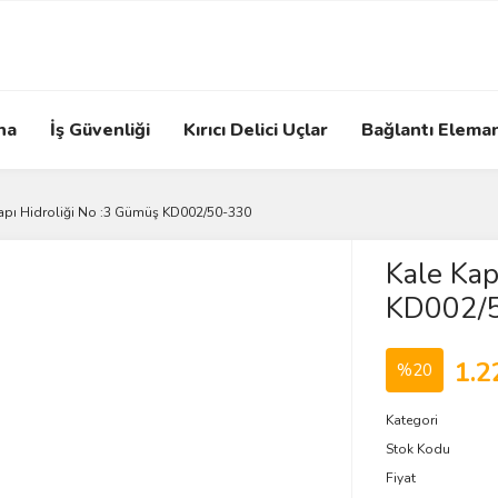
na
İş Güvenliği
Kırıcı Delici Uçlar
Bağlantı Eleman
apı Hidroliği No :3 Gümüş KD002/50-330
Kale Kap
KD002/
1.2
%20
Kategori
Stok Kodu
Fiyat