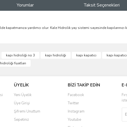
Yorumlar
Taksit Seçenekleri
şekilde kapatmanıza yardımcı olur. Kale Hidrolik yay sistemi sayesinde kapılarınızı
ve diğer konularda yetersiz gördüğünüz noktaları öneri formunu kullanarak taraf
kapı hidroliği no 3
kapı hidroliği
kapı kapatıcı
kapı kapatıcı
Bu ürüne ilk yorumu siz yapın!
hidroliği fiyatları
r.
Yorum Yaz
ÜYELİK
BİZİ TAKİP EDİN
E-
si
Yeni Üyelik
Facebook
Fır
ist
Üye Girişi
Twitter
Şifremi Unuttum
Instagram
Sepetiniz
Youtube