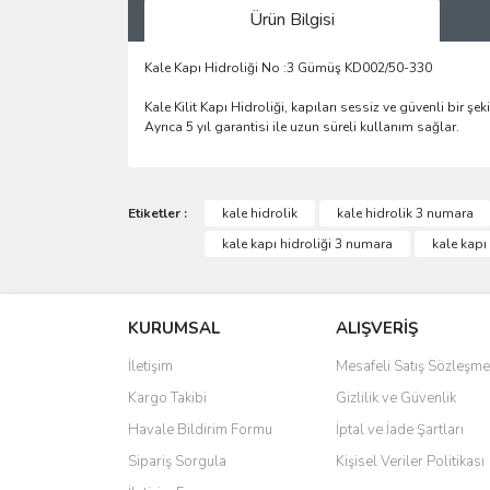
Ürün Bilgisi
Kale Kapı Hidroliği No :3 Gümüş KD002/50-330
Kale Kilit Kapı Hidroliği, kapıları sessiz ve güvenli bir 
Ayrıca 5 yıl garantisi ile uzun süreli kullanım sağlar.
Bu ürünün fiyat bilgisi, resim, ürün açıklamalarında 
Görüş ve önerileriniz için teşekkür ederiz.
Etiketler :
kale hidrolik
kale hidrolik 3 numara
kale kapı hidroliği 3 numara
kale kapı 
Ürün resmi kalitesiz, bozuk veya görüntülenemiyo
Ürün açıklamasında eksik bilgiler bulunuyor.
KURUMSAL
ALIŞVERİŞ
Ürün bilgilerinde hatalar bulunuyor.
Ürün fiyatı diğer sitelerden daha pahalı.
İletişim
Mesafeli Satış Sözleşme
Bu ürüne benzer farklı alternatifler olmalı.
Kargo Takibi
Gizlilik ve Güvenlik
Havale Bildirim Formu
İptal ve İade Şartları
Sipariş Sorgula
Kişisel Veriler Politikası