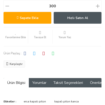
Sepete Ekle
Hızlı Satın Al
Tavsiye Et
Yorum Yaz
Ürün Paylaş :
Karşılaştır
Ürün Bilgisi
Yorumlar
Taksit Seçenekleri
Önerilerin
Bu ürünün fiyat bilgisi, resim, ürün açıklamalarında ve diğer
Etiketler :
ersa kapalı piton
kapalı piton kanca