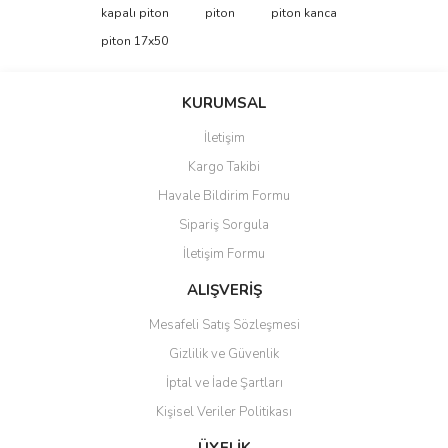
konularda yetersiz gördüğünüz noktaları öneri formunu kullanarak
Bu ürüne ilk yorumu siz yapın!
kapalı piton
piton
piton kanca
tarafımıza iletebilirsiniz.
Görüş ve önerileriniz için teşekkür ederiz.
piton 17x50
Yorum Yaz
Ürün resmi kalitesiz, bozuk veya görüntülenemiyor.
KURUMSAL
Ürün açıklamasında eksik bilgiler bulunuyor.
İletişim
Ürün bilgilerinde hatalar bulunuyor.
Kargo Takibi
Ürün fiyatı diğer sitelerden daha pahalı.
Havale Bildirim Formu
Bu ürüne benzer farklı alternatifler olmalı.
Sipariş Sorgula
İletişim Formu
ALIŞVERİŞ
Mesafeli Satış Sözleşmesi
Gönder
Gizlilik ve Güvenlik
İptal ve İade Şartları
Kişisel Veriler Politikası