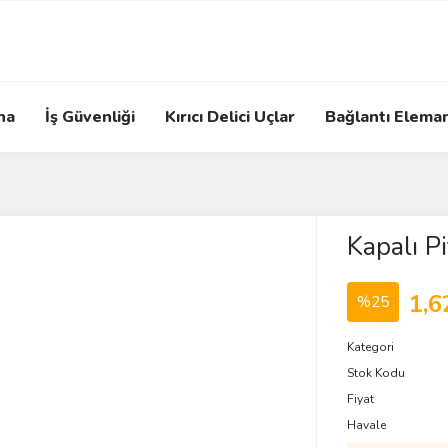
na
İş Güvenliği
Kırıcı Delici Uçlar
Bağlantı Eleman
Kapalı P
1,6
%25
Kategori
Stok Kodu
Fiyat
Havale