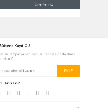
Önerileriniz
ımıza iletebilirsiniz.
Bültene Kayıt Ol!
satları, kampanya ve duyuruları ile ilgili e-posta almak
er misiniz?
EKLE
zi Takip Edin