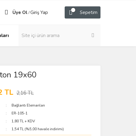
Üye Ol
Giriş Yap
Sepetim
/
ları
iton 19x60
2 TL
2,16 TL
Bağlantı Elemanları
ER-105-1
1,80 TL + KDV
1,54 TL (%5,00 havale indirimi)