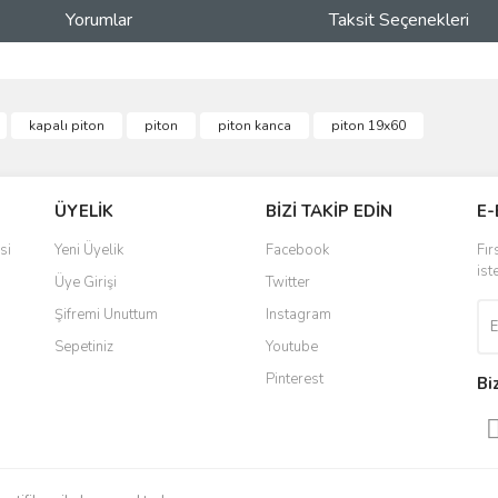
Yorumlar
Taksit Seçenekleri
ve diğer konularda yetersiz gördüğünüz noktaları öneri formunu kullanarak taraf
kapalı piton
piton
piton kanca
piton 19x60
Bu ürüne ilk yorumu siz yapın!
r.
Yorum Yaz
ÜYELİK
BİZİ TAKİP EDİN
E-
si
Yeni Üyelik
Facebook
Fır
ist
Üye Girişi
Twitter
Şifremi Unuttum
Instagram
Sepetiniz
Youtube
Pinterest
Bi
Gönder