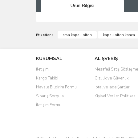
Ürün Bilgisi
Bu ürünün fiyat bilgisi, resim, ürün açıklamalarında 
Görüş ve önerileriniz için teşekkür ederiz.
Etiketler :
ersa kapalı piton
kapalı piton kanca
Ürün resmi kalitesiz, bozuk veya görüntülenemiyo
KURUMSAL
ALIŞVERİŞ
Ürün açıklamasında eksik bilgiler bulunuyor.
Ürün bilgilerinde hatalar bulunuyor.
İletişim
Mesafeli Satış Sözleşme
Ürün fiyatı diğer sitelerden daha pahalı.
Kargo Takibi
Gizlilik ve Güvenlik
Bu ürüne benzer farklı alternatifler olmalı.
Havale Bildirim Formu
İptal ve İade Şartları
Sipariş Sorgula
Kişisel Veriler Politikası
İletişim Formu