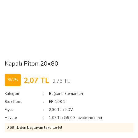
Kapalı Piton 20x80
2,07 TL
%25
2,76 TL
Kategori
Bağlantı Elemanları
Stok Kodu
ER-108-1
Fiyat
2,30 TL + KDV
Havale
1,97 TL (%5,00 havale indirimi)
0,69 TL den başlayan taksitlerle!