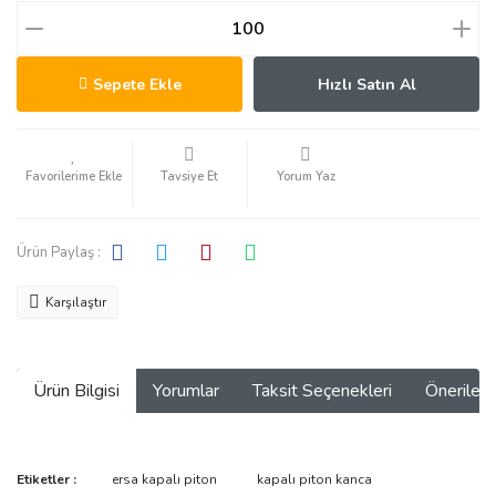
Sepete Ekle
Hızlı Satın Al
Tavsiye Et
Yorum Yaz
Ürün Paylaş :
Karşılaştır
Ürün Bilgisi
Yorumlar
Taksit Seçenekleri
Önerilerin
Bu ürünün fiyat bilgisi, resim, ürün açıklamalarında ve diğer
Etiketler :
ersa kapalı piton
kapalı piton kanca