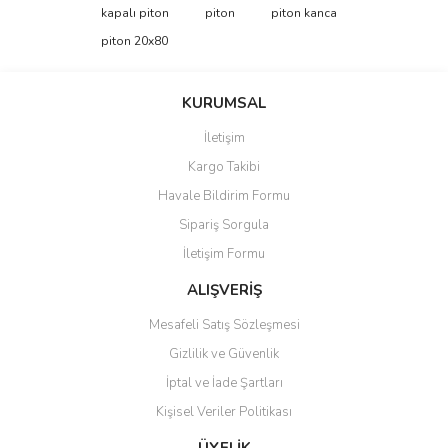
konularda yetersiz gördüğünüz noktaları öneri formunu kullanarak
Bu ürüne ilk yorumu siz yapın!
kapalı piton
piton
piton kanca
tarafımıza iletebilirsiniz.
Görüş ve önerileriniz için teşekkür ederiz.
piton 20x80
Yorum Yaz
Ürün resmi kalitesiz, bozuk veya görüntülenemiyor.
KURUMSAL
Ürün açıklamasında eksik bilgiler bulunuyor.
İletişim
Ürün bilgilerinde hatalar bulunuyor.
Kargo Takibi
Ürün fiyatı diğer sitelerden daha pahalı.
Havale Bildirim Formu
Bu ürüne benzer farklı alternatifler olmalı.
Sipariş Sorgula
İletişim Formu
ALIŞVERİŞ
Mesafeli Satış Sözleşmesi
Gönder
Gizlilik ve Güvenlik
İptal ve İade Şartları
Kişisel Veriler Politikası