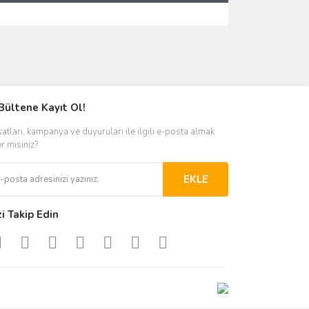
ımıza iletebilirsiniz.
Bültene Kayıt Ol!
satları, kampanya ve duyuruları ile ilgili e-posta almak
er misiniz?
EKLE
zi Takip Edin