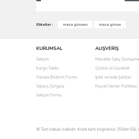
Bu ürünün fiyat bilgisi, resim, ürün açıklamalarında 
Görüş ve önerileriniz için teşekkür ederiz.
Etiketler :
masa gönyesi
masa gönye
Ürün resmi kalitesiz, bozuk veya görüntülenemiyo
KURUMSAL
ALIŞVERİŞ
Ürün açıklamasında eksik bilgiler bulunuyor.
Ürün bilgilerinde hatalar bulunuyor.
İletişim
Mesafeli Satış Sözleşme
Ürün fiyatı diğer sitelerden daha pahalı.
Kargo Takibi
Gizlilik ve Güvenlik
Bu ürüne benzer farklı alternatifler olmalı.
Havale Bildirim Formu
İptal ve İade Şartları
Sipariş Sorgula
Kişisel Veriler Politikası
İletişim Formu
© Tüm hakları saklıdır. Kredi kartı bilgileriniz 256bit SSL 