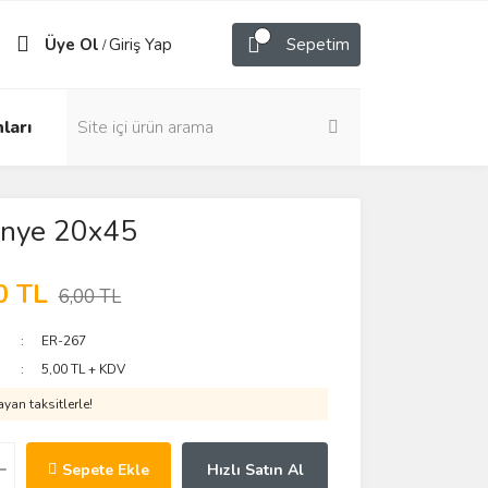
Üye Ol
Giriş Yap
Sepetim
/
ları
nye 20x45
0 TL
6,00 TL
ER-267
5,00 TL + KDV
yan taksitlerle!
Sepete Ekle
Hızlı Satın Al