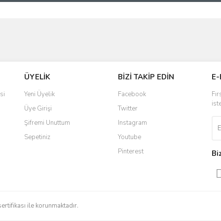
ve diğer konularda yetersiz gördüğünüz noktaları öneri formunu kullanarak taraf
Bu ürüne ilk yorumu siz yapın!
r.
Yorum Yaz
ÜYELİK
BİZİ TAKİP EDİN
E-
si
Yeni Üyelik
Facebook
Fır
ist
Üye Girişi
Twitter
Şifremi Unuttum
Instagram
Sepetiniz
Youtube
Pinterest
Bi
Gönder
sertifikası ile korunmaktadır.