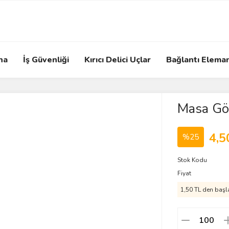
na
İş Güvenliği
Kırıcı Delici Uçlar
Bağlantı Eleman
Masa Gö
4,5
%25
Stok Kodu
Fiyat
1,50 TL den başla