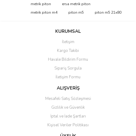
konularda yetersiz gördüğünüz noktaları öneri formunu kullanarak
Bu ürüne ilk yorumu siz yapın!
metrik piton
ersa metrik piton
tarafımıza iletebilirsiniz.
Görüş ve önerileriniz için teşekkür ederiz.
metrik piton m4
piton m5
piton m5 21x80
Yorum Yaz
Ürün resmi kalitesiz, bozuk veya görüntülenemiyor.
KURUMSAL
Ürün açıklamasında eksik bilgiler bulunuyor.
İletişim
Ürün bilgilerinde hatalar bulunuyor.
Kargo Takibi
Ürün fiyatı diğer sitelerden daha pahalı.
Havale Bildirim Formu
Bu ürüne benzer farklı alternatifler olmalı.
Sipariş Sorgula
İletişim Formu
ALIŞVERİŞ
Mesafeli Satış Sözleşmesi
Gönder
Gizlilik ve Güvenlik
İptal ve İade Şartları
Kişisel Veriler Politikası