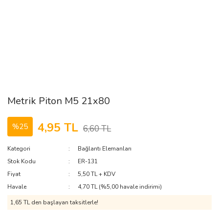
Metrik Piton M5 21x80
4,95 TL
%25
6,60 TL
Kategori
Bağlantı Elemanları
Stok Kodu
ER-131
Fiyat
5,50 TL + KDV
Havale
4,70 TL (%5,00 havale indirimi)
1,65 TL den başlayan taksitlerle!