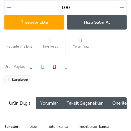
Sepete Ekle
Hızlı Satın Al
Tavsiye Et
Yorum Yaz
Ürün Paylaş :
Karşılaştır
Ürün Bilgisi
Yorumlar
Taksit Seçenekleri
Önerilerin
Bu ürünün fiyat bilgisi, resim, ürün açıklamalarında ve diğer
Etiketler :
piton
piton kanca
metrik piton kanca