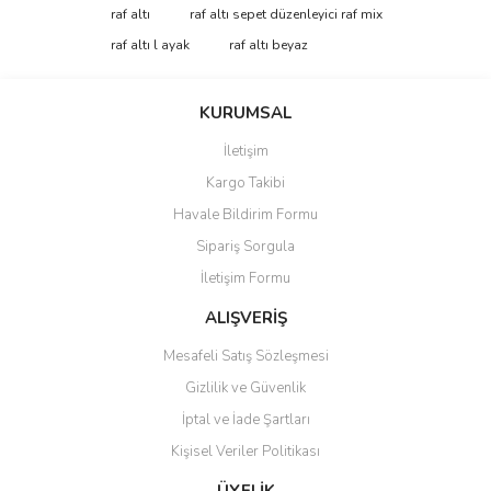
konularda yetersiz gördüğünüz noktaları öneri formunu kullanarak
Bu ürüne ilk yorumu siz yapın!
raf altı
raf altı sepet düzenleyici raf mix
tarafımıza iletebilirsiniz.
Görüş ve önerileriniz için teşekkür ederiz.
raf altı l ayak
raf altı beyaz
Yorum Yaz
Ürün resmi kalitesiz, bozuk veya görüntülenemiyor.
KURUMSAL
Ürün açıklamasında eksik bilgiler bulunuyor.
İletişim
Ürün bilgilerinde hatalar bulunuyor.
Kargo Takibi
Ürün fiyatı diğer sitelerden daha pahalı.
Havale Bildirim Formu
Bu ürüne benzer farklı alternatifler olmalı.
Sipariş Sorgula
İletişim Formu
ALIŞVERİŞ
Mesafeli Satış Sözleşmesi
Gönder
Gizlilik ve Güvenlik
İptal ve İade Şartları
Kişisel Veriler Politikası