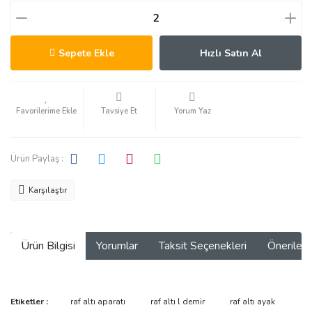
Sepete Ekle
Hızlı Satın Al
Tavsiye Et
Yorum Yaz
Ürün Paylaş :
Karşılaştır
Ürün Bilgisi
Yorumlar
Taksit Seçenekleri
Önerilerin
Bu ürünün fiyat bilgisi, resim, ürün açıklamalarında ve diğer
Etiketler :
raf altı aparatı
raf altı l demir
raf altı ayak