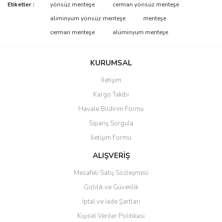
Bu ürünün fiyat bilgisi, resim, ürün açıklamalarında ve diğer
Etiketler :
yönsüz menteşe
cerman yönsüz menteşe
konularda yetersiz gördüğünüz noktaları öneri formunu kullanarak
Bu ürüne ilk yorumu siz yapın!
aliminyum yönsüz menteşe
menteşe
tarafımıza iletebilirsiniz.
Görüş ve önerileriniz için teşekkür ederiz.
cerman menteşe
alüminyum menteşe
Yorum Yaz
Ürün resmi kalitesiz, bozuk veya görüntülenemiyor.
KURUMSAL
Ürün açıklamasında eksik bilgiler bulunuyor.
İletişim
Ürün bilgilerinde hatalar bulunuyor.
Kargo Takibi
Ürün fiyatı diğer sitelerden daha pahalı.
Havale Bildirim Formu
Bu ürüne benzer farklı alternatifler olmalı.
Sipariş Sorgula
İletişim Formu
ALIŞVERİŞ
Mesafeli Satış Sözleşmesi
Gönder
Gizlilik ve Güvenlik
İptal ve İade Şartları
Kişisel Veriler Politikası