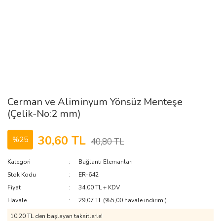
Cerman ve Aliminyum Yönsüz Menteşe
(Çelik-No:2 mm)
30,60 TL
%25
40,80 TL
Kategori
Bağlantı Elemanları
Stok Kodu
ER-642
Fiyat
34,00 TL + KDV
Havale
29,07 TL (%5,00 havale indirimi)
10,20 TL den başlayan taksitlerle!