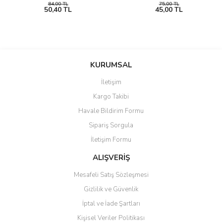
84,00 TL
75,00 TL
50,40 TL
45,00 TL
KURUMSAL
İletişim
Kargo Takibi
Havale Bildirim Formu
Sipariş Sorgula
İletişim Formu
ALIŞVERİŞ
Mesafeli Satış Sözleşmesi
Gizlilik ve Güvenlik
İptal ve İade Şartları
Kişisel Veriler Politikası