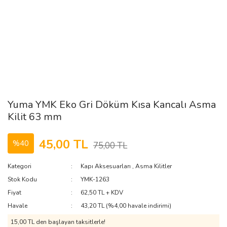
Yuma YMK Eko Gri Döküm Kısa Kancalı Asma
Kilit 63 mm
45,00 TL
%40
75,00 TL
Kategori
Kapı Aksesuarları
,
Asma Kilitler
Stok Kodu
YMK-1263
Fiyat
62,50 TL + KDV
Havale
43,20 TL (%4,00 havale indirimi)
15,00 TL den başlayan taksitlerle!