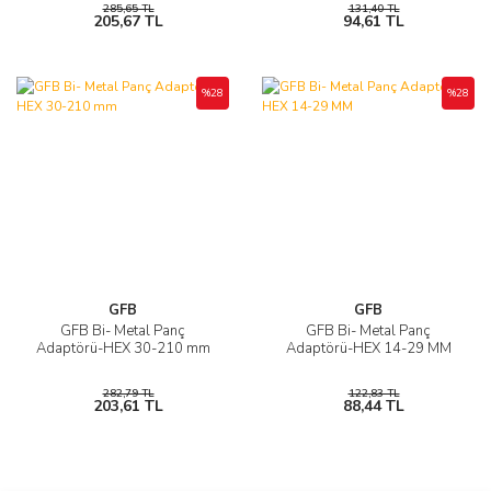
285,65 TL
131,40 TL
205,67 TL
94,61 TL
%28
%28
GFB
GFB
GFB Bi- Metal Panç
GFB Bi- Metal Panç
Adaptörü-HEX 30-210 mm
Adaptörü-HEX 14-29 MM
282,79 TL
122,83 TL
203,61 TL
88,44 TL